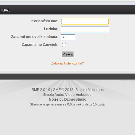
ijava
Korisničko Ime:
Lozinka:
Zapamti me ovoliko minuta:
Zapamti me Zauvijek:
Zaboravili ste lozinku?
SMF 2.0.19
SMF © 2018
Simple Machines
|
,
Simple Audio Video Embedder
Noize
by
DzinerStudio
Stranica je generirana za 0.059 sekundi uz 15 upita.