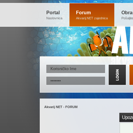
Portal
Forum
Obra
Naslovnica
Akvarij.NET zajednica
Pošaljit
Akvarij NET - FORUM
Upozo