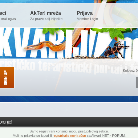
sci
AkTer! mreža
Prijava
e mali oglas
Za prave zaljubljenike
Member Login
Kolovoz 0
renje!
Samo registrirani korisnici mogu pristupiti ovoj sekciji.
Molimo prijavite se ispod ili
registrirajte novi račun
sa Akvarij NET - FORUM.