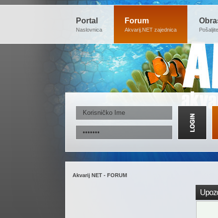
Portal
Forum
Obra
Naslovnica
Akvarij.NET zajednica
Pošaljit
Akvarij NET - FORUM
Upozo