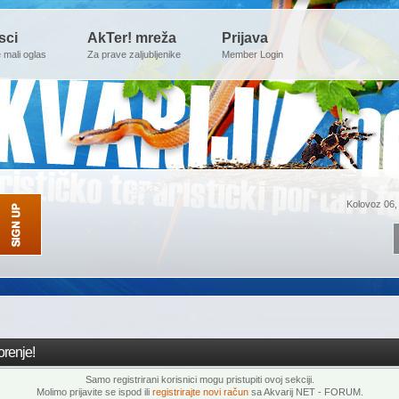
sci
AkTer! mreža
Prijava
e mali oglas
Za prave zaljubljenike
Member Login
Kolovoz 06,
renje!
Samo registrirani korisnici mogu pristupiti ovoj sekciji.
Molimo prijavite se ispod ili
registrirajte novi račun
sa Akvarij NET - FORUM.