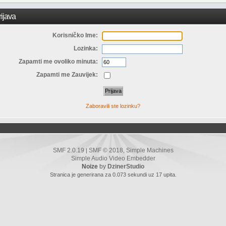
ijava
Korisničko Ime:
Lozinka:
Zapamti me ovoliko minuta:
Zapamti me Zauvijek:
Zaboravili ste lozinku?
SMF 2.0.19
SMF © 2018
Simple Machines
|
,
Simple Audio Video Embedder
Noize
by
DzinerStudio
Stranica je generirana za 0.073 sekundi uz 17 upita.