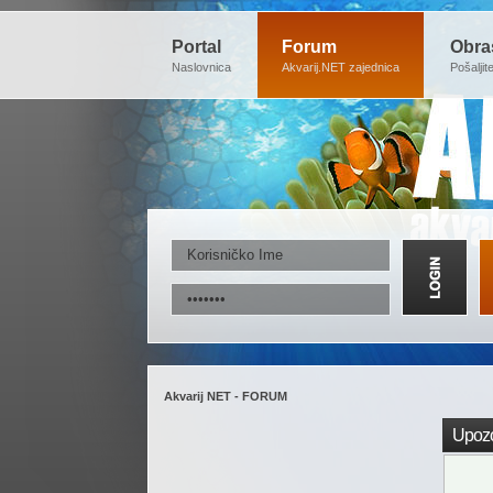
Portal
Forum
Obra
Naslovnica
Akvarij.NET zajednica
Pošaljit
Akvarij NET - FORUM
Upozo