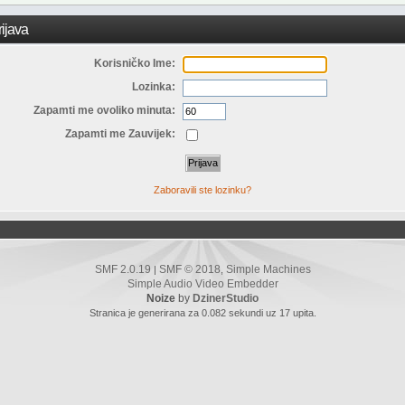
ijava
Korisničko Ime:
Lozinka:
Zapamti me ovoliko minuta:
Zapamti me Zauvijek:
Zaboravili ste lozinku?
SMF 2.0.19
SMF © 2018
Simple Machines
|
,
Simple Audio Video Embedder
Noize
by
DzinerStudio
Stranica je generirana za 0.082 sekundi uz 17 upita.