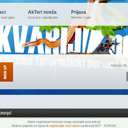
sci
AkTer! mreža
Prijava
e mali oglas
Za prave zaljubljenike
Member Login
Kolovoz 06,
renje!
Samo registrirani korisnici mogu pristupiti ovoj sekciji.
Molimo prijavite se ispod ili
registrirajte novi račun
sa Akvarij NET - FORUM.