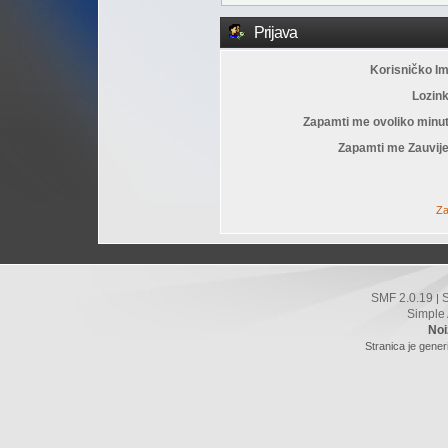
Prijava
Korisničko I
Lozin
Zapamti me ovoliko minu
Zapamti me Zauvije
Za
SMF 2.0.19
|
Simple
Noi
Stranica je gener