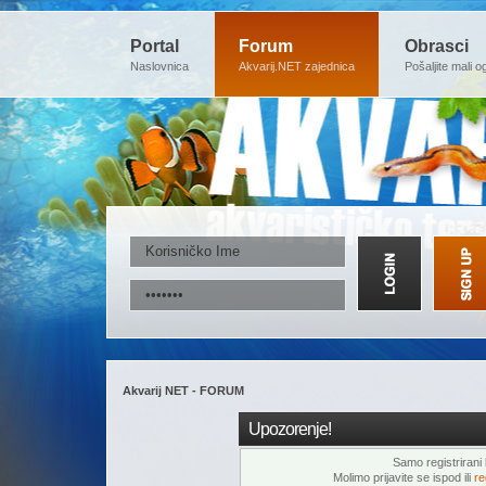
Portal
Forum
Obrasci
Naslovnica
Akvarij.NET zajednica
Pošaljite mali o
Akvarij NET - FORUM
Upozorenje!
Samo registrirani k
Molimo prijavite se ispod ili
re