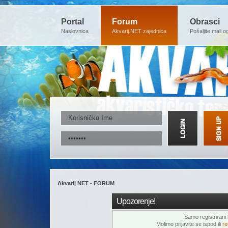
Portal
Forum
Obrasci
Naslovnica
Akvarij.NET zajednica
Pošaljite mali o
Akvarij NET - FORUM
Upozorenje!
Samo registrirani k
Molimo prijavite se ispod ili
re