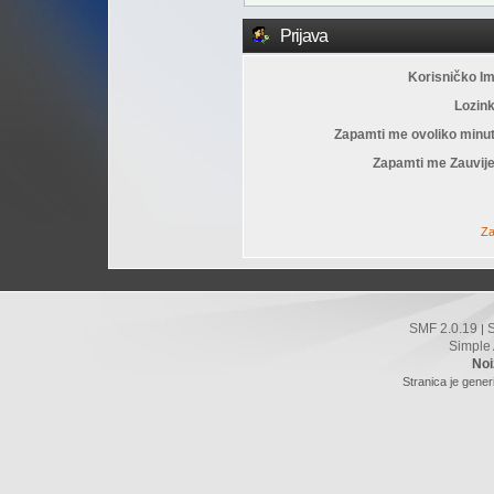
Prijava
Korisničko I
Lozin
Zapamti me ovoliko minu
Zapamti me Zauvije
Za
SMF 2.0.19
|
Simple
Noi
Stranica je gener