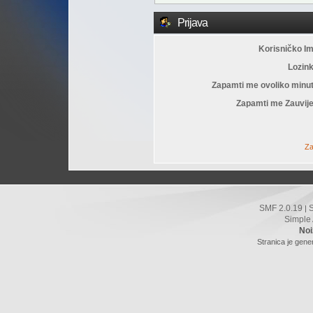
Prijava
Korisničko I
Lozin
Zapamti me ovoliko minu
Zapamti me Zauvije
Za
SMF 2.0.19
|
Simple
Noi
Stranica je gene