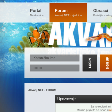
Portal
Forum
Obrasci
Naslovnica
Akvarij.NET zajednica
Pošaljite mali o
Akvarij NET - FORUM
Upozorenje!
Samo registrirani k
Molimo prijavite se ispod ili
re