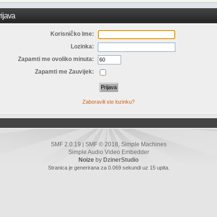
ijava
Korisničko Ime:
Lozinka:
Zapamti me ovoliko minuta:
Zapamti me Zauvijek:
Zaboravili ste lozinku?
SMF 2.0.19
SMF © 2018
Simple Machines
|
,
Simple Audio Video Embedder
Noize
by
DzinerStudio
Stranica je generirana za 0.069 sekundi uz 15 upita.