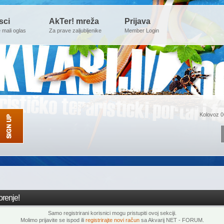
sci
AkTer! mreža
Prijava
e mali oglas
Za prave zaljubljenike
Member Login
Kolovoz 0
renje!
Samo registrirani korisnici mogu pristupiti ovoj sekciji.
Molimo prijavite se ispod ili
registrirajte novi račun
sa Akvarij NET - FORUM.