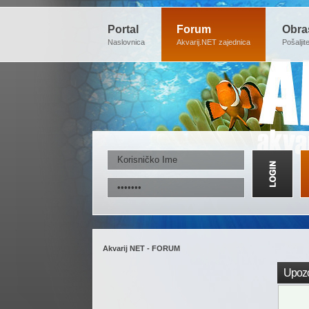
Portal
Forum
Obra
Naslovnica
Akvarij.NET zajednica
Pošaljit
Akvarij NET - FORUM
Upozo