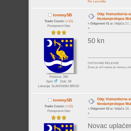
Rio Lancetilla
Odg: Humanitarna auk
tommySB
Neolamprologus Mult
Trade Count:
(
+15
)
«
Odgovori #1 u:
Veljača 17, 
Punopravni član
»
50 kn
CATCH AND RELEASE
Znao je reći marva je marva,u tr
Postova: 390
Spol:
Dob: 39
Lokacija: SLAVONSKI BROD
Odg: Humanitarna auk
tommySB
Neolamprologus Mult
Trade Count:
(
+15
)
«
Odgovori #2 u:
Veljača 19, 
Punopravni član
»
Novac uplaće