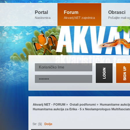
Portal
Forum
Obrasci
Naslovnica
Akvarij.NET zajednica
Pošaljite mali o
Akvarij NET - FORUM
»
Ostali podforumi
»
Humanitarne aukcij
Humanitarna aukcija za Erika - 5 x Neolamprologus Multifasciat
Str: [
1
]
Dolje