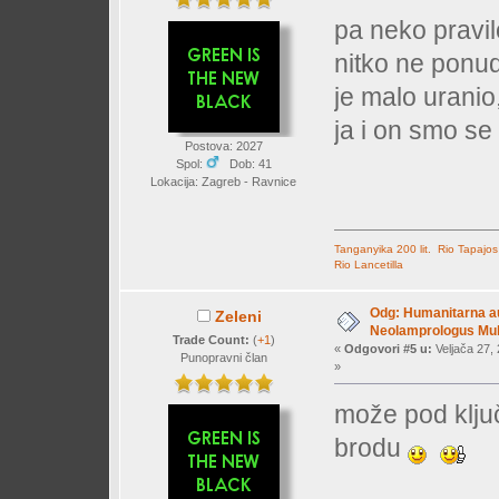
pa neko pravil
nitko ne ponud
je malo uranio,
ja i on smo se 
Postova: 2027
Spol:
Dob: 41
Lokacija: Zagreb - Ravnice
Tanganyika 200 lit.
Rio Tapajos
Rio Lancetilla
Odg: Humanitarna auk
Zeleni
Neolamprologus Mult
Trade Count:
(
+1
)
«
Odgovori #5 u:
Veljača 27, 
Punopravni član
»
može pod klju
brodu