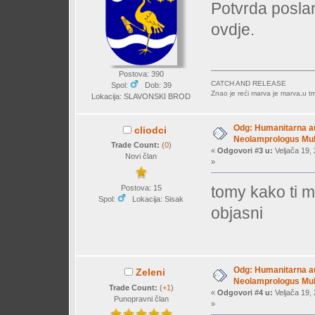
Potvrda posla
ovdje.
Postova: 390
CATCH AND RELEASE
Spol:
Dob: 39
Znao je reći marva je marva,u tr
Lokacija: SLAVONSKI BROD
Odg: Humanitarna auk
cliodci
Neolamprologus Mult
Trade Count:
(
0
)
«
Odgovori #3 u:
Veljača 19, 
Novi član
»
tomy kako ti m
Postova: 15
Spol:
Lokacija: Sisak
objasni
Odg: Humanitarna auk
Zeleni
Neolamprologus Mult
Trade Count:
(
+1
)
«
Odgovori #4 u:
Veljača 19, 
Punopravni član
»