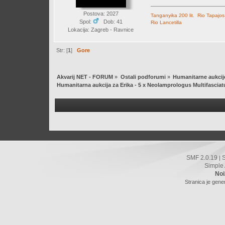
Postova: 2027
Tanganyika 200 lit.
Rio Tapajos
Spol:
Dob: 41
Rio Lancetilla
Lokacija: Zagreb - Ravnice
Str: [
1
]
Gore
Akvarij NET - FORUM
»
Ostali podforumi
»
Humanitarne aukcij
Humanitarna aukcija za Erika - 5 x Neolamprologus Multifasciat
SMF 2.0.19
|
Simple
Noi
Stranica je gene