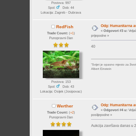
Postova: 997
Spol:
Dob: 44
Lokacija: Zagreb - Dubrava
Odg: Humanitarna auk
RedFish
«
Odgovori #3 u:
Velja
Trade Count:
(
+1
)
prijepodne »
Punopravni član
40
“Svijet je opasno mjesto za život
Albert Einstein
Postova: 153
Spol:
Dob: 43
Lokacija: Osijek (Josipovac)
Odg: Humanitarna auk
Werther
«
Odgovori #4 u:
Velja
Trade Count:
(
+2
)
poslijepodne »
Punopravni član
Aukcija završava danas u 2