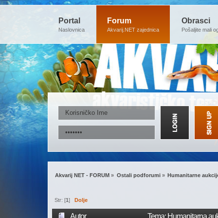
Portal
Forum
Obrasci
Naslovnica
Akvarij.NET zajednica
Pošaljite mali o
Akvarij NET - FORUM
»
Ostali podforumi
»
Humanitarne aukcij
Str: [
1
]
Dolje
Autor
Tema: Humanitarna aukci