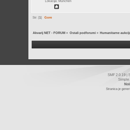
Lokacija: München
Str: [
1
]
Gore
Akvarij NET - FORUM
»
Ostali podforumi
»
Humanitarne aukcij
SMF 2.0.19
|
Simple
Noi
Stranica je gener