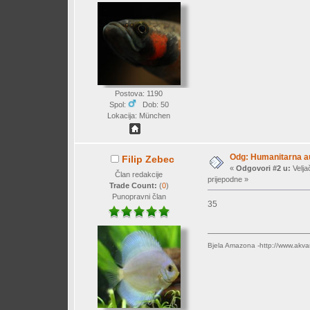
Postova: 1190
Spol:
Dob: 50
Lokacija: München
Odg: Humanitarna auk
Filip Zebec
«
Odgovori #2 u:
Velja
Član redakcije
prijepodne »
Trade Count:
(
0
)
Punopravni član
35
Bjela Amazona -http://www.akva