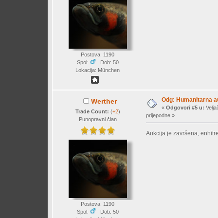
Postova: 1190
Spol:
Dob: 50
Lokacija: München
Odg: Humanitarna auk
Werther
«
Odgovori #5 u:
Velja
Trade Count:
(
+2
)
prijepodne »
Punopravni član
Aukcija je završena, enhitr
Postova: 1190
Spol:
Dob: 50