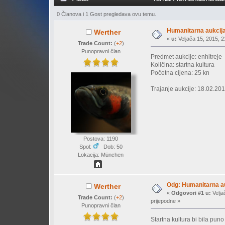
0 Članova i 1 Gost pregledava ovu temu.
Humanitarna aukcija 
Werther
«
u:
Veljača 15, 2015, 2
Trade Count:
(
+2
)
Punopravni član
Predmet aukcije: enhitreje
Količina: startna kultura
Početna cijena: 25 kn
Trajanje aukcije: 18.02.201
Postova: 1190
Spol:
Dob: 50
Lokacija: München
Odg: Humanitarna auk
Werther
«
Odgovori #1 u:
Velja
Trade Count:
(
+2
)
prijepodne »
Punopravni član
Startna kultura bi bila pun