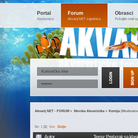
Portal
Forum
Obrasci
Naslovnica
Akvarij.NET zajednica
Pošaljite mali o
Akvarij NET - FORUM
»
Morska Akvaristika
»
Kemija
(Moderato
Str:
1
[
2
]
Sve
Dolje
Autor
Tema: Prelazak sa klasi