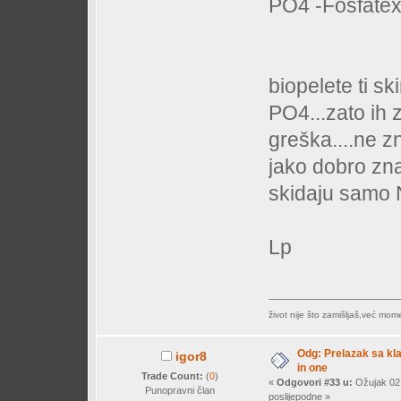
PO4 -Fosfatex i
biopelete ti s
PO4...zato ih z
greška....ne z
jako dobro zna
skidaju samo
Lp
život nije što zamišljaš,već mo
Odg: Prelazak sa klas
igor8
in one
Trade Count:
(
0
)
«
Odgovori #33 u:
Ožujak 02,
Punopravni član
poslijepodne »