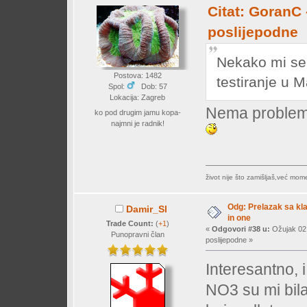
Citat: GoranC 
poslijepodne
Nekako mi se 
Postova: 1482
testiranje u 
Spol:
Dob: 57
Lokacija: Zagreb
Nema problem
ko pod drugim jamu kopa-
najmni je radnik!
život nije što zamišljaš,već mo
Odg: Prelazak sa klas
Damir_Sl
in one
Trade Count:
(
+1
)
«
Odgovori #38 u:
Ožujak 02,
Punopravni član
poslijepodne »
Interesantno, 
NO3 su mi bil