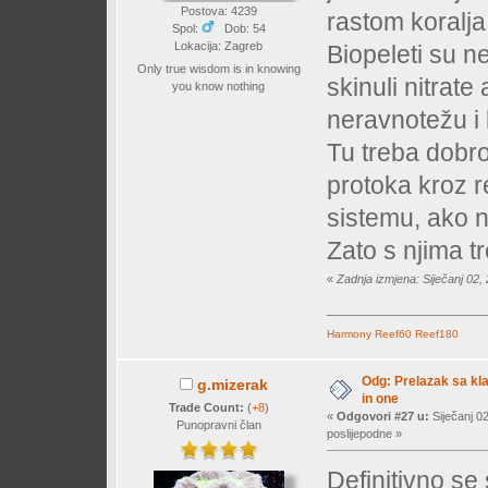
Postova: 4239
rastom koralja
Spol:
Dob: 54
Lokacija: Zagreb
Biopeleti su n
Only true wisdom is in knowing
skinuli nitrate
you know nothing
neravnotežu i 
Tu treba dobro 
protoka kroz r
sistemu, ako 
Zato s njima t
«
Zadnja izmjena: Siječanj 02,
Harmony
Reef60
Reef180
Odg: Prelazak sa klas
g.mizerak
in one
Trade Count:
(
+8
)
«
Odgovori #27 u:
Siječanj 0
Punopravni član
poslijepodne »
Definitivno se