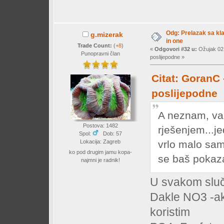
Odg: Prelazak sa klas
g.mizerak
in one
Trade Count:
(
+8
)
«
Odgovori #32 u:
Ožujak 02,
Punopravni član
poslijepodne »
Citat: GoranC 
poslijepodne
A neznam, val
Postova: 1482
rješenjem...j
Spol:
Dob: 57
Lokacija: Zagreb
vrlo malo sam 
ko pod drugim jamu kopa-
se baš pokaza
najmni je radnik!
U svakom sluča
Dakle NO3 -ako
koristim