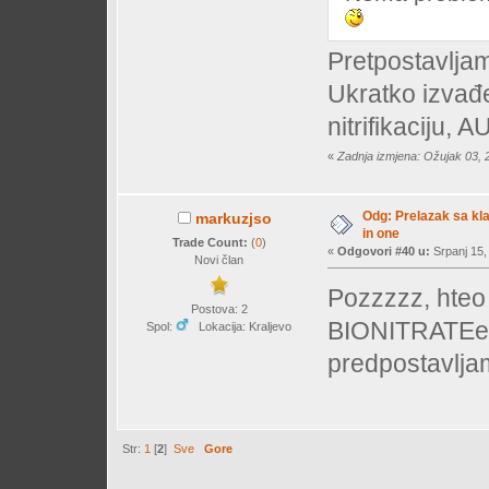
Pretpostavljam
Ukratko izvađe
nitrifikaciju, 
«
Zadnja izmjena: Ožujak 03, 
Odg: Prelazak sa klas
markuzjso
in one
Trade Count:
(
0
)
«
Odgovori #40 u:
Srpanj 15,
Novi član
Pozzzzz, hteo 
Postova: 2
BIONITRATEex st
Spol:
Lokacija: Kraljevo
predpostavljam
Str:
1
[
2
]
Sve
Gore