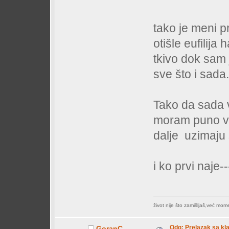
tako je meni pr
otišle eufilij
tkivo dok sam 
sve što i sada
Tako da sada v
moram puno više
dalje uzimaju s
i ko prvi naje
život nije što zamišljaš,već mo
Odg: Prelazak sa klas
GoranC