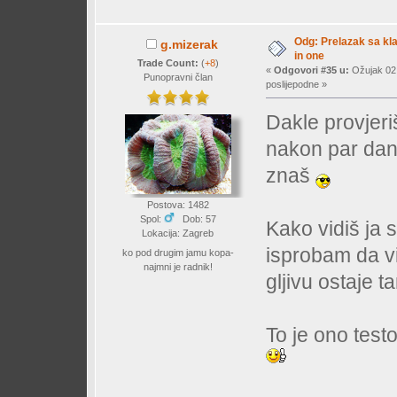
Odg: Prelazak sa klas
g.mizerak
in one
Trade Count:
(
+8
)
«
Odgovori #35 u:
Ožujak 02,
Punopravni član
poslijepodne »
Dakle provjeri
nakon par dana
znaš
Postova: 1482
Spol:
Dob: 57
Kako vidiš ja 
Lokacija: Zagreb
isprobam da vi
ko pod drugim jamu kopa-
najmni je radnik!
gljivu ostaje 
To je ono testo