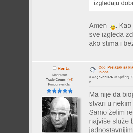
izgledaju dobr
Amen
. Kao
sve izgleda zd
ako stima i bez
Odg: Prelazak sa klas
Renta
in one
Moderator
«
Odgovori #26 u:
Siječanj 02
Trade Count:
(
+6
)
»
Punopravni član
Ma nije da bio
stvari u nekim
Samo želim reć
najviše služe 
jednostavniji