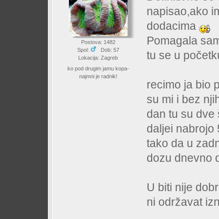
napisao,ako i
dodacima
Pomagala samo
Postova: 1482
Spol:
Dob: 57
tu se u početk
Lokacija: Zagreb
ko pod drugim jamu kopa-
najmni je radnik!
recimo ja bio p
su mi i bez n
dan tu su dve š
daljei nabrojo
tako da u zadn
dozu dnevno 
U biti nije dob
ni održavat i