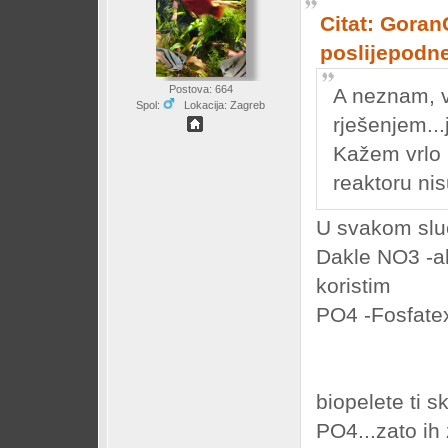
Citat: Goran
poslijepodn
Postova: 664
A neznam, v
Spol:
Lokacija: Zagreb
rješenjem...
Kažem vrlo m
reaktoru nis
U svakom sluč
Dakle NO3 -ak
koristim
PO4 -Fosfatex 
biopelete ti 
PO4...zato ih 