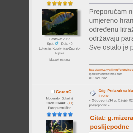
Preporučam na
umjereno hranj
određenu litra
održavaju par
Postova: 2082
Spol:
Dob: 40
Sve ostalo je 
Lokacija: Koprivnica-Zagreb-
Rijeka
Malawi mbuna
http://www.akvarij.net/forum/in
igorcikovic@hotmail.com
098 521 682
Odg: Prelazak sa klas
GoranC
in one
Moderator (lokalni)
«
Odgovori #34 u:
Ožujak 02,
Trade Count:
(
+1
)
poslijepodne »
Punopravni član
Citat: g.mizer
poslijepodne