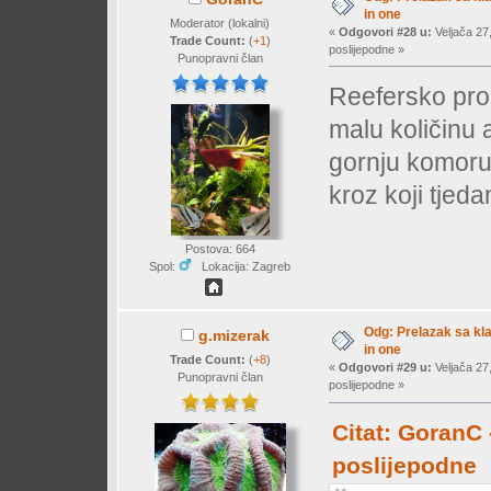
in one
Moderator (lokalni)
«
Odgovori #28 u:
Veljača 27
Trade Count:
(
+1
)
poslijepodne »
Punopravni član
Reefersko prok
malu količinu a
gornju komoru 
kroz koji tjedan
Postova: 664
Spol:
Lokacija: Zagreb
Odg: Prelazak sa klas
g.mizerak
in one
Trade Count:
(
+8
)
«
Odgovori #29 u:
Veljača 27
Punopravni član
poslijepodne »
Citat: GoranC 
poslijepodne