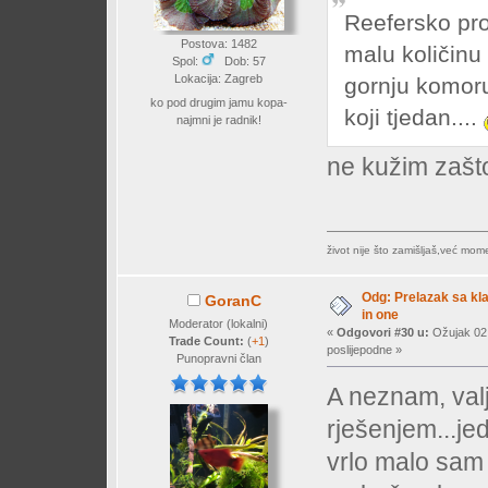
Reefersko pro
Postova: 1482
malu količinu 
Spol:
Dob: 57
Lokacija: Zagreb
gornju komoru
ko pod drugim jamu kopa-
koji tjedan....
najmni je radnik!
ne kužim zašto 
život nije što zamišljaš,već mo
Odg: Prelazak sa klas
GoranC
in one
Moderator (lokalni)
«
Odgovori #30 u:
Ožujak 02,
Trade Count:
(
+1
)
poslijepodne »
Punopravni član
A neznam, val
rješenjem...je
vrlo malo sam s