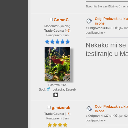
život nije što zamišljaš,već mo
Odg: Prelazak sa klas
GoranC
in one
Moderator (lokalni)
«
Odgovori #36 u:
Ožujak 02,
Trade Count:
(
+1
)
poslijepodne »
Punopravni član
Nekako mi se 
testiranje u 
Postova: 664
Spol:
Lokacija: Zagreb
Odg: Prelazak sa klas
g.mizerak
in one
Trade Count:
(
+8
)
«
Odgovori #37 u:
Ožujak 02,
Punopravni član
poslijepodne »