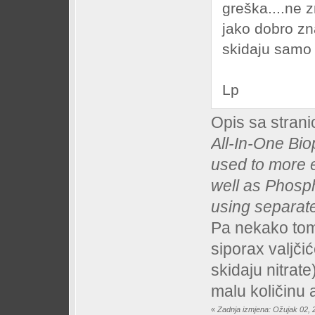
greška....ne 
jako dobro zn
skidaju sam
Lp
Opis sa strani
All-In-One Bio
used to more e
well as Phosph
using separat
Pa nekako tom
siporax valjči
skidaju nitrate
malu količinu a
«
Zadnja izmjena: Ožujak 02, 