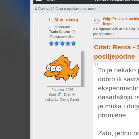
0 Članova i 1 Gost pregledava ovu temu.
Odg: Prelazak sa klas
Slim_okrug
in one
Moderator
«
Odgovori #25 u:
Siječanj 0
Trade Count:
(
0
)
poslijepodne »
Punopravni član
Citat: Renta -
poslijepodne
To je nekako 
dobro ili sav
eksperimentir
Postova: 1065
Spol:
Dob: 44
dasadašnju ra
Lokacija: Okrug Gornji
je muka i dugo
promjene.
Zato, jedno od 