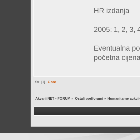
HR izdanja
2005: 1, 2, 3, 
Eventualna poš
početna cijena
Str: [
1
]
Gore
Akvarij NET - FORUM
»
Ostali podforumi
»
Humanitarne aukcij