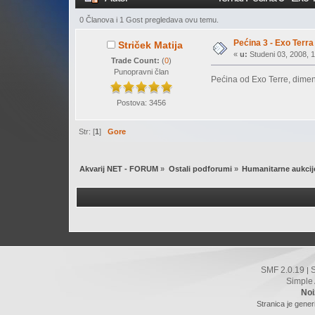
0 Članova i 1 Gost pregledava ovu temu.
Pećina 3 - Exo Terra
Striček Matija
«
u:
Studeni 03, 2008, 1
Trade Count:
(
0
)
Punopravni član
Pećina od Exo Terre, dimenz
Postova: 3456
Str: [
1
]
Gore
Akvarij NET - FORUM
»
Ostali podforumi
»
Humanitarne aukcij
SMF 2.0.19
|
Simple
Noi
Stranica je gener