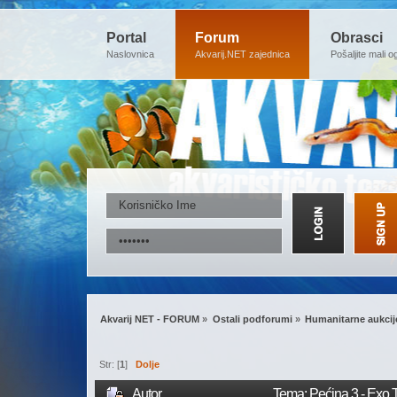
Portal
Forum
Obrasci
Naslovnica
Akvarij.NET zajednica
Pošaljite mali o
Akvarij NET - FORUM
»
Ostali podforumi
»
Humanitarne aukcij
Str: [
1
]
Dolje
Autor
Tema: Pećina 3 - Exo 