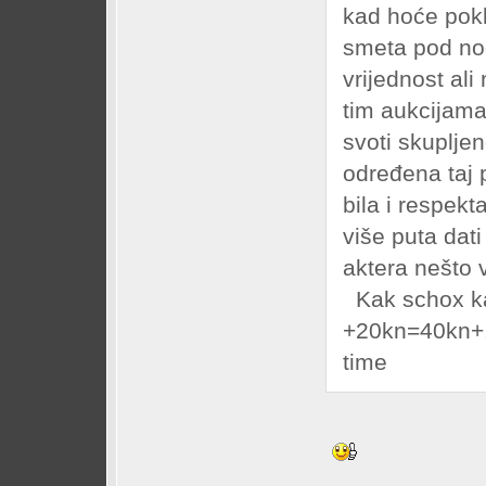
kad hoće pokl
smeta pod n
vrijednost ali
tim aukcijama
svoti skuplje
određena taj 
bila i respekt
više puta da
aktera nešto 
Kak schox k
+20kn=40kn+...
time