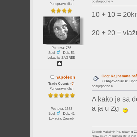
poslijepodne »
Punopravni član
10 + 10 = 20
20 + 20 = vl
Postova: 735
Spol:
Dob: 51
Lokacija: ZAGREB
Odg: Kaj nemate baš 
napoleon
«
Odgovori #8 u:
Lipan
Trade Count:
(
0
)
poslijepodne »
Punopravni član
A kako je sa d
a ja u Zg
Postova: 1683
Spol:
Dob: 41
Lokacija: Zagreb
Zagreb-Maksimir (ne, nisam u Z
"How much of human life is lost i