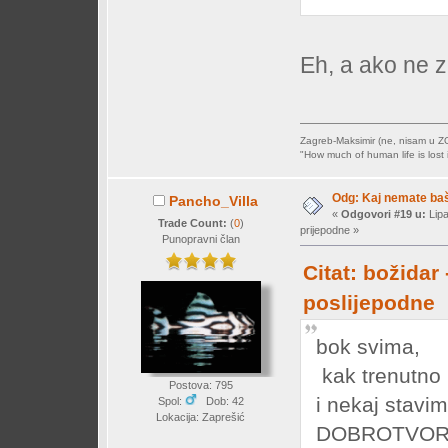
Eh, a ako ne z
Zagreb-Maksimir (ne, nisam u Z
"How much of human life is lost i
Odg: Kaj nemate baš 
Pancho_Villa
«
Odgovori #19 u:
Lipa
Trade Count:
(
0
)
prijepodne »
Punopravni član
Citat: božidar
poslijepodne
bok svima,
kak trenutno
Postova: 795
i nekaj stavi
Spol:
Dob: 42
Lokacija: Zaprešić
DOBROTVORNA