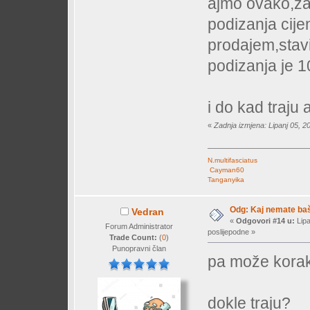
ajmo ovako,za 
podizanja cije
prodajem,stavi
podizanja je 
i do kad traju
«
Zadnja izmjena: Lipanj 05, 2
N.multifasciatus
Cayman60
Tanganyika
Odg: Kaj nemate baš 
Vedran
«
Odgovori #14 u:
Lipa
Forum Administrator
poslijepodne »
Trade Count:
(
0
)
Punopravni član
pa može korak 
dokle traju?