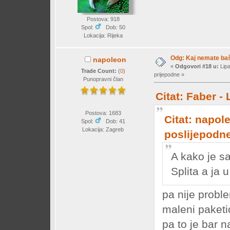
Postova: 918
Spol:
Dob: 50
Lokacija: Rijeka
Odg: Kaj nemate baš 
napoleon
«
Odgovori #18 u:
Lipa
Trade Count:
(
0
)
prijepodne »
Punopravni član
Citat: Faber -
Postova: 1683
Citat: napol
Spol:
Dob: 41
Lokacija: Zagreb
poslijepodn
A kako je s
Splita a ja
pa nije proble
maleni paketić
pa to je bar 