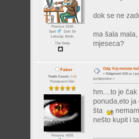
dok se ne zad
Postova: 8106
Spol:
Dob: 50
ma šala mala, 
Lokacija: Berlin
mjeseca?
The Deda
Odg: Kaj nemate baš 
Faber
«
Odgovori #15 u:
Lipa
Trade Count:
(
+1
)
poslijepodne »
Punopravni član
hm....to je ča
ponuda,eto j
šta
nemam n
nešto kupit i 
Postova: 4055