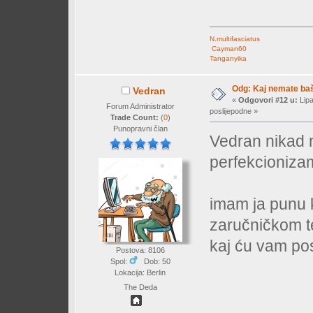
N.multifasciatus
Cayman60
Tanganyika
Odg: Kaj nemate baš 
Vedran
«
Odgovori #12 u:
Lipa
Forum Administrator
poslijepodne »
Trade Count:
(
0
)
Punopravni član
Vedran nikad n
perfekcionizam
imam ja punu k
zaručničkom t
kaj ću vam posl
Postova: 8106
Spol:
Dob: 50
Lokacija: Berlin
The Deda