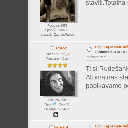
staviti.Totalna 
Postova: 2651
Spol:
Dob: 51
Lokacija: Zagreb,Rudeš
Odg: Kaj nemate baš 
schox
«
Odgovori #3 u:
Lipan
Trade Count:
(
0
)
poslijepodne »
Punopravni član
Ti si Rudešank
Ali ima nas sta
popikavamo po
Postova: 735
Spol:
Dob: 51
Lokacija: ZAGREB
Odg: Kaj nemate baš 
Vele bit