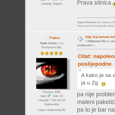
Prava sitnica
Lokacija: Zagreb
Zagreb-Maksimir (ne, nisam u Z
"How much of human life is lost i
Odg: Kaj nemate baš 
Faber
«
Odgovori #11 u:
Lipa
Trade Count:
(
+1
)
poslijepodne »
Punopravni član
Citat: napoleo
poslijepodne
A kako je sa 
ja u Zg
Postova: 4055
pa nije problem
Spol:
Dob: 43
Lokacija: 7 Nm SZ od
maleni paketić
Dubrovnika
pa to je bar 
Lega iz Dubrovnika 8)