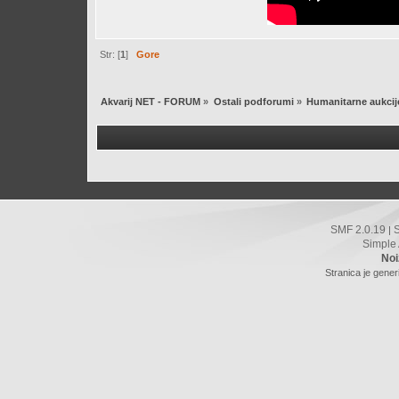
Str: [
1
]
Gore
Akvarij NET - FORUM
»
Ostali podforumi
»
Humanitarne aukcij
SMF 2.0.19
|
Simple
Noi
Stranica je gener