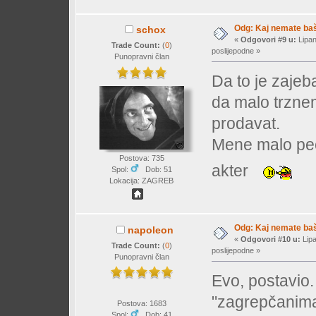
Odg: Kaj nemate baš 
schox
«
Odgovori #9 u:
Lipan
Trade Count:
(
0
)
poslijepodne »
Punopravni član
Da to je zaje
da malo trzne
prodavat.
Mene malo peč
Postova: 735
akter
Spol:
Dob: 51
Lokacija: ZAGREB
Odg: Kaj nemate baš 
napoleon
«
Odgovori #10 u:
Lipa
Trade Count:
(
0
)
poslijepodne »
Punopravni član
Evo, postavio.
"zagrepčanima
Postova: 1683
Spol:
Dob: 41