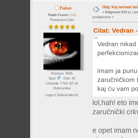
Odg: Kaj nemate baš 
Faber
«
Odgovori #13 u:
Lipa
Trade Count:
(
+1
)
poslijepodne »
Punopravni član
Citat: Vedran 
Vedran nikad 
perfekcioniza
imam ja punu 
Postova: 4055
zaručničkom t
Spol:
Dob: 43
Lokacija: 7 Nm SZ od
kaj ću vam pos
Dubrovnika
Lega iz Dubrovnika 8)
lol,hah! eto im
zaručnički crk
e opet imam n