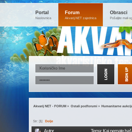
Portal
Forum
Obrasci
Naslovnica
Akvarij.NET zajednica
Pošaljite mali o
Akvarij NET - FORUM
»
Ostali podforumi
»
Humanitarne aukcij
Str: [
1
]
Dolje
Autor
Tema: Kaj nemate baš n