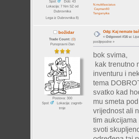
Spol:
Dob: 43
N.multifasciatus
Lokacija: 7 Nm SZ od
Cayman60
Dubrovnika
Tanganyika
Lega iz Dubrovnika 8)
Odg: Kaj nemate baš 
božidar
«
Odgovori #16 u:
Lipa
Trade Count:
(
0
)
poslijepodne »
Punopravni član
bok svima,
kak trenutno
inventuru i ne
tema DOBROTV
svatko kad hoć
Postova: 300
mu smeta pod
Spol:
Lokacija: zagreb-
trnje
vrijednost ali
tim aukcijama 
svoti skupljen
određena taj p