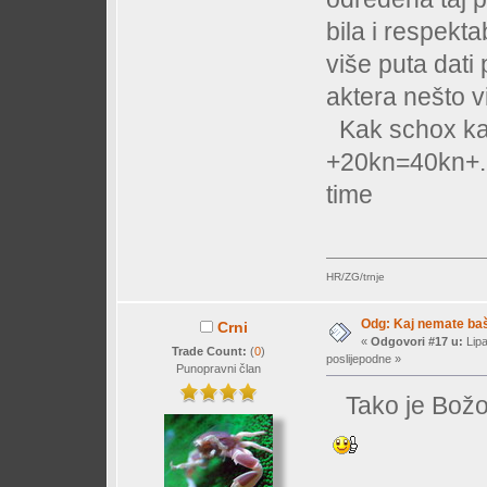
bila i respekta
više puta dat
aktera nešto v
Kak schox ka
+20kn=40kn+...
time
HR/ZG/trnje
Odg: Kaj nemate baš 
Crni
«
Odgovori #17 u:
Lipa
Trade Count:
(
0
)
poslijepodne »
Punopravni član
Tako je Božo!