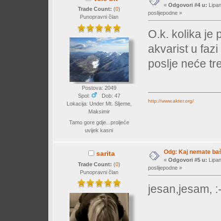
«
Odgovori #4 u:
Lipan
Trade Count:
(
0
)
poslijepodne »
Punopravni član
O.k. kolika je
akvarist u faz
poslje neće tr
Postova: 2049
Spol:
Dob: 47
http://www.akter.org/
Lokacija: Under Mt. Sljeme,
Maksimir
Tamo gore gdje...proljeće
uvijek kasni
Odg: Kaj nemate baš 
sarita
«
Odgovori #5 u:
Lipan
Trade Count:
(
0
)
poslijepodne »
Punopravni član
jesan,jesam, :