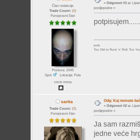
«
Odgovori #1 u:
Lipan
Član redakcije
poslijepodne »
Trade Count:
(
0
)
Punopravni član
potpisujem......
pula
Too Old to Rock 'n' Roll: Too Yo
Postova: 2045
Spol:
Lokacija: Pula
vecio mona
Odg: Kaj nemate baš 
sarita
«
Odgovori #2 u:
Lipan
Trade Count:
(
0
)
poslijepodne »
Punopravni član
Ja sam razmišl
jedne veće hrg