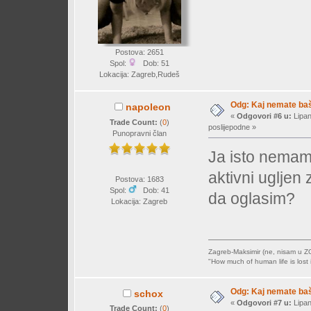
Postova: 2651
Spol:
Dob: 51
Lokacija: Zagreb,Rudeš
Odg: Kaj nemate baš 
napoleon
«
Odgovori #6 u:
Lipan
Trade Count:
(
0
)
poslijepodne »
Punopravni član
Ja isto nemam
aktivni ugljen z
Postova: 1683
Spol:
Dob: 41
da oglasim?
Lokacija: Zagreb
Zagreb-Maksimir (ne, nisam u Z
"How much of human life is lost i
Odg: Kaj nemate baš 
schox
«
Odgovori #7 u:
Lipan
Trade Count:
(
0
)