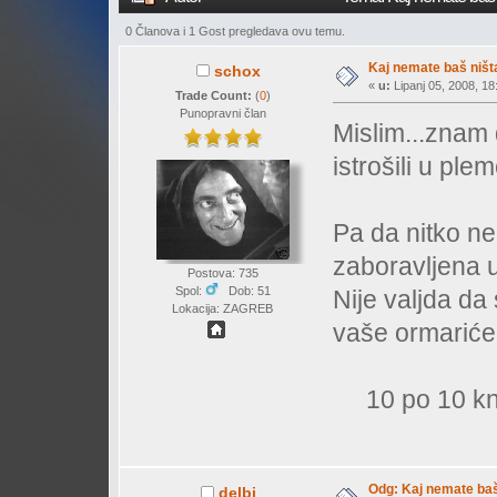
0 Članova i 1 Gost pregledava ovu temu.
Kaj nemate baš ništa
schox
«
u:
Lipanj 05, 2008, 18
Trade Count:
(
0
)
Punopravni član
Mislim...znam 
istrošili u plem
Pa da nitko ne
zaboravljena u
Postova: 735
Spol:
Dob: 51
Nije valjda da s
Lokacija: ZAGREB
vaše ormariće
10 po 10 kn
Odg: Kaj nemate baš 
delbi