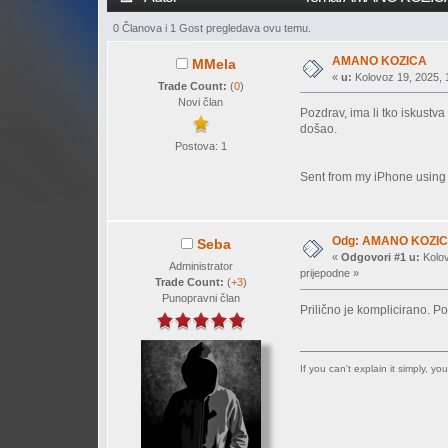
0 Članova i 1 Gost pregledava ovu temu.
AMANO KOZICA
MMela
«
u:
Kolovoz 19, 2025, 1
Trade Count:
(
0
)
Novi član
Pozdrav, ima li tko iskustv
došao.
Postova: 1
Sent from my iPhone using
Odg: AMANO KOZI
Seba
«
Odgovori #1 u:
Kolov
Administrator
prijepodne »
Trade Count:
(
+3
)
Punopravni član
Prilično je komplicirano. Pos
If you can't explain it simply, y