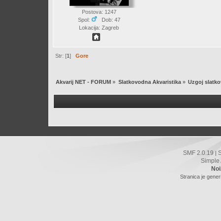
Postova: 1247
Spol:
Dob: 47
Lokacija: Zagreb
Str: [
1
]
Gore
Akvarij NET - FORUM
»
Slatkovodna Akvaristika
»
Uzgoj slatko
SMF 2.0.19
|
Simple
Noi
Stranica je gener