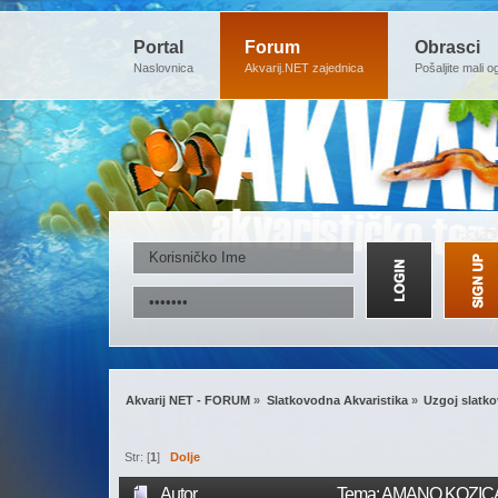
Portal
Forum
Obrasci
Naslovnica
Akvarij.NET zajednica
Pošaljite mali o
Akvarij NET - FORUM
»
Slatkovodna Akvaristika
»
Uzgoj slatko
Str: [
1
]
Dolje
Autor
Tema: AMANO KOZICA (