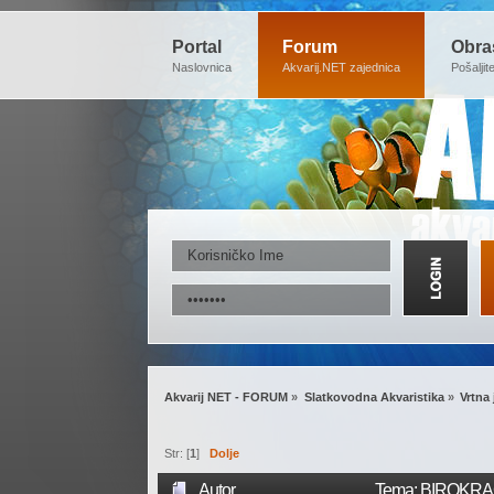
Portal
Forum
Obra
Naslovnica
Akvarij.NET zajednica
Pošaljit
Akvarij NET - FORUM
»
Slatkovodna Akvaristika
»
Vrtna 
Str: [
1
]
Dolje
Autor
Tema: BIROKRACI