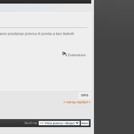
jeno pravljenje jezerca ili ponda-a bez ikakvih
Evidentirano
ISPIS
« natrag
naprijed »
Skoči na: