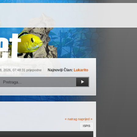
Najnoviji Član:
Lukarito
8, 2026, 07:48:31 prijepodne
« natrag
naprijed »
ISPIS