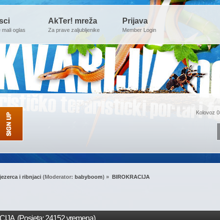
sci
AkTer! mreža
Prijava
e mali oglas
Za prave zaljubljenike
Member Login
Kolovoz 0
jezerca i ribnjaci
(Moderator:
babyboom
) »
BIROKRACIJA
JA (Posjeta: 24152 vremena)