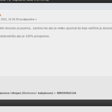
A
 2022, 15:28:39 poslijepodne »
skih dozvola za jezerca.. zanima me ako je netko upoznat do koje veličine je dozvol
e dobrodošla ako je 100% provjerene..
jezerca i ribnjaci
(Moderator:
babyboom
) »
BIROKRACIJA