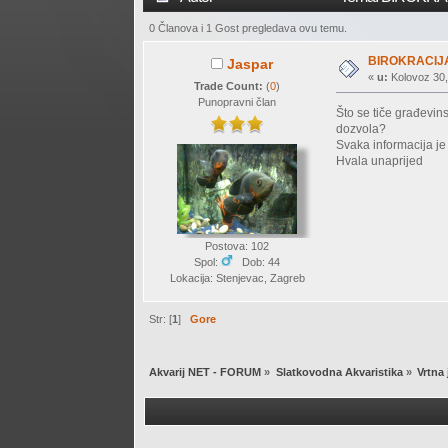
0 Članova i 1 Gost pregledava ovu temu.
BIROKRACIJ
Jaspar
«
u:
Kolovoz 30,
Trade Count:
(
0
)
Punopravni član
Što se tiče građevin
dozvola?
Svaka informacija j
Hvala unaprijed
Postova: 102
Spol:
Dob: 44
Lokacija: Stenjevac, Zagreb
Str: [
1
]
Gore
Akvarij NET - FORUM
»
Slatkovodna Akvaristika
»
Vrtna 