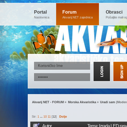
Portal
Forum
Obrasci
Naslovnica
Akvarij.NET zajednica
Pošaljite mali o
Akvarij NET - FORUM
»
Morska Akvaristika
»
Uradi sam
(Modera
Str:
1
...
10
11
[
12
]
Dolje
Autor
Tema: Izrada LED ras