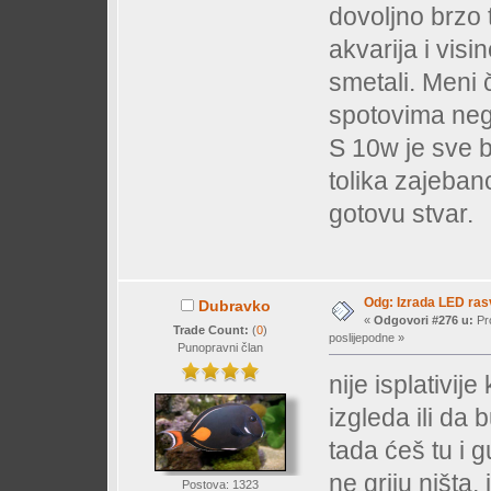
dovoljno brzo 
akvarija i vis
smetali. Meni č
spotovima neg
S 10w je sve b
tolika zajebanci
gotovu stvar.
Odg: Izrada LED ra
Dubravko
«
Odgovori #276 u:
Pro
Trade Count:
(
0
)
poslijepodne »
Punopravni član
nije isplativije
izgleda ili da
tada ćeš tu i g
ne griju ništa,
Postova: 1323