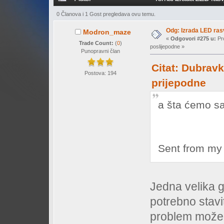
0 Članova i 1 Gost pregledava ovu temu.
Odg: Izrada LED ra
Modron_maze
«
Odgovori #275 u:
Pro
Trade Count:
(
0
)
poslijepodne »
Punopravni član
Citat: Dubravk
Postova: 194
prijepodne
a šta ćemo sa
Sent from my
Jedna velika gr
potrebno stavit
problem može b