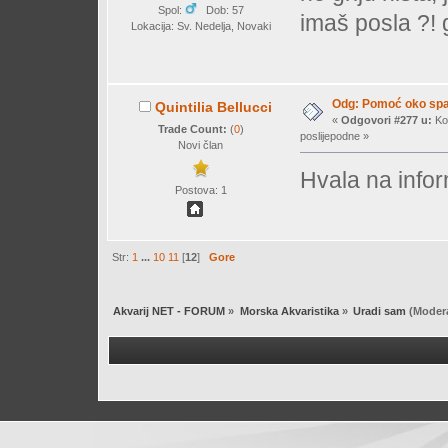
Spol:
Dob: 57
imaš posla ?! gl
Lokacija: Sv. Nedelja, Novaki
Odg: Pomoć oko spaj
Quintilia Bellucci
«
Odgovori #277 u:
Kol
Trade Count:
(
0
)
poslijepodne »
Novi član
Hvala na infor
Postova: 1
Str:
1
...
10
11
[
12
]
Gore
Akvarij NET - FORUM
»
Morska Akvaristika
»
Uradi sam
(Modera