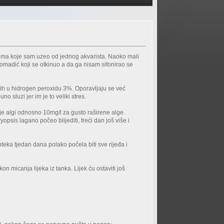
jima koje sam uzeo od jednog akvarista. Naoko mali
omadić koji se otkinuo a da ga nisam sifonirao se
 ih u hidrogen peroxidu 3%. Oporavljaju se već
 sluzi jer im je to veliki stres.
e algi odnosno 10mg/l za gusto raširene alge.
psis lagano počeo blijediti, treći dan još više i
teka tjedan dana polako počela biti sve rijeđa i
on micanja lijeka iz tanka. Lijek ću ostaviti još