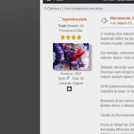
0 Članova i 1 Gost pregledava ovu temu.
Fluconazole, 
trpimirovich
«
u:
Veljača 02, 
Trade Count:
(
0
)
Punopravni član
U zadnja dva mjesec
čuperak raširo se po
ulovio negdje i poče
Dio koralja, odnosno
mjesec dana i nisu jo
Ostatak akvarija sa
Dozirao sam 4mg/l pr
Postova: 1067
nakon sedam dana br
Spol:
Dob: 53
Lokacija: Zagreb
GHA (zelena končasta
izgubila je boju. Iz
Bryopsis bi po raznoj
tjedan dana u akvari
Upute za fluconazol
Doza je 5mg/l do 10m
Kemijska filtracija (a