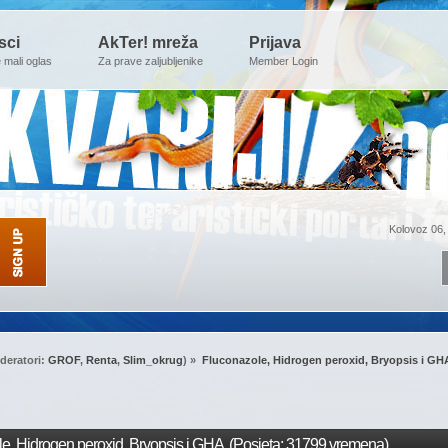
sci
AkTer! mreža
Prijava
e mali oglas
Za prave zaljubljenike
Member Login
Kolovoz 06,
deratori:
GROF
,
Renta
,
Slim_okrug
) »
Fluconazole, Hidrogen peroxid, Bryopsis i GH
e, Hidrogen peroxid, Bryopsis i GHA (Posjeta: 31799 vremena)