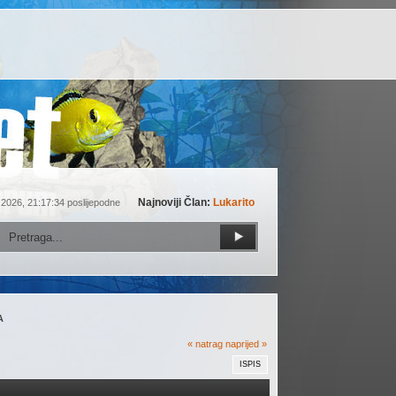
Najnoviji Član:
Lukarito
 2026, 21:17:34 poslijepodne
A
« natrag
naprijed »
ISPIS