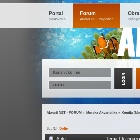
Portal
Forum
Obra
Naslovnica
Akvarij.NET zajednica
Pošaljit
Akvarij NET - FORUM
»
Morska Akvaristika
»
Kemija
(Mo
Str: [
1
]
Dolje
Autor
Tema: Fluconazol