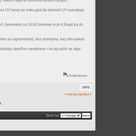
na), nakon čega se ponovno pušta u pogon;
t bez UV lampi jer kako god da okreneš UV razvaljuje
GHA. Generalno za ULNS tankove to je 0,5mg/l pa do
i ribe su najnormalniji, bez promjena, bez bilo kakvih
oslabljuju stanične membrane i na taj način se alge
Evidentirano
ISPIS
« natrag
naprijed »
A
Skoči na: