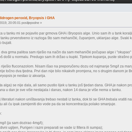
Hidrogen peroxid, Bryopsis i GHA
2019, 20:05:01 poslijepodne »
a u tanku mi se pojavilo par grmova GHA i Bryopsis alge. Unio sam ih u tank koral
 tanku prvenstveno iz razloga što sam mehanički, čupanjem, uklanjao alge. Svaki k
o bujati.
 dva grma palitoa sam riješio na način da sam mehanički počupao alge i ''okupao''
š došli u normalu. Predugo sam ih držao u kupki. Tijekom kupanja, puste strašno puno
m riješio fluconazolom. Nisam išao na preporučenu dozu od najmanje 5mg/l za manj
ije točno dva tjedna. Prvi dan nije bilo nikakvih promjena, no s drugim danom je Bryo
yopsis je nestao iz akvarija.
 alga) se nije dala, ali samo pustio lijek u tanku još tjedan dana. GHA je nakon pro
 dana u dan je sve više nestajala i danas, nakon 14 dana je više nema u tanku.
 literaturi nakon uništavanja trebao nestati iz tanka, dok bi se GHA trebala vratiti nak
ju ali ću ipak zamijeniti dio vode pa da se koncentracija polako smanjuje.
e:
g/l (ja sam dozirao 4mg/l);
ktivni ugljen, Purigen i razni preparati se vade iz filtera ili sumpa);