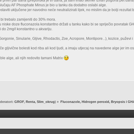
je prvih par dana (preporuka je tri dana, ja sam imao skimer izvan pogona pet da
lučaju AF Phosphate Minus je bio u tanku da dodatno oslabi alge.
aviti uključene jer navodno neće neutralizirati lijek, no mislim da je bolji rezulta
bi trebalo zamijeniti do 30% mora.
 niske doze fluconazola konstantno držati u tanku kako bi se spriječio povratak 
 i do 2mg/l konstantno u akvariju.
Gorgonie, Sinularie, Gljive, Rhodactis, Zoe, Acropore, Montipore...), kozice, puževi 
e gljivične bolesti kod riba ali kod ljudi, a imaju utjecaj na navedene alge jer im 
le alge, ali njih redovito tamani Matrix
deratori:
GROF
,
Renta
,
Slim_okrug
) »
Fluconazole, Hidrogen peroxid, Bryopsis i GH