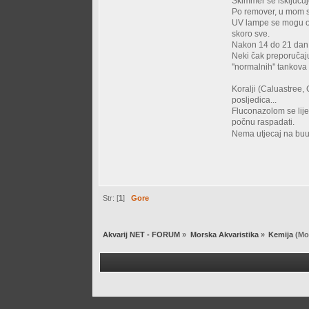
Skimmer se isključu
Po remover, u mom s
UV lampe se mogu ost
skoro sve.
Nakon 14 do 21 dan 
Neki čak preporučaju
''normalnih'' tankova
Koralji (Caluastree, 
posljedica...
Fluconazolom se liječ
počnu raspadati.
Nema utjecaj na buub
Str: [
1
]
Gore
Akvarij NET - FORUM
»
Morska Akvaristika
»
Kemija
(Mo