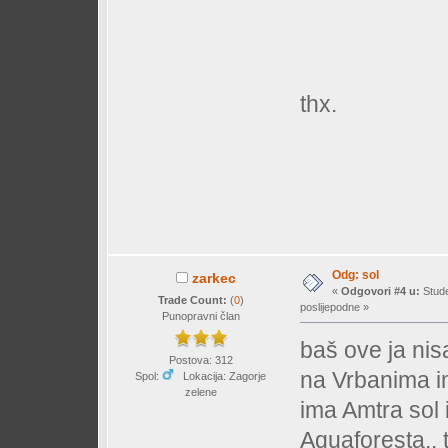
thx.
Odg: sol
zarkec
«
Odgovori #4 u:
Stude
Trade Count:
(
0
)
poslijepodne »
Punopravni član
baš ove ja ni
Postova: 312
na Vrbanima im
Spol:
Lokacija: Zagorje
zelene
ima Amtra sol 
Aquaforesta.. 