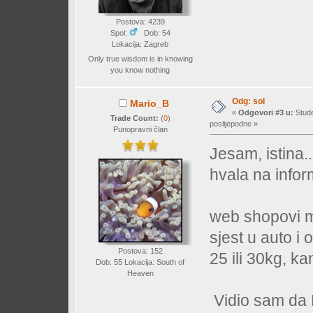
Postova: 4239
Spol:
Dob: 54
Lokacija: Zagreb
Only true wisdom is in knowing
you know nothing
Odg: sol
Mario_B
«
Odgovori #3 u:
Stude
Trade Count:
(
0
)
poslijepodne »
Punopravni član
Jesam, istina.
hvala na infor
web shopovi me
sjest u auto i 
Postova: 152
25 ili 30kg, kan
Dob: 55 Lokacija: South of
Heaven
Vidio sam da 