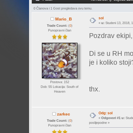
0 Članova i 1 Gost pregledava ovu temu.
sol
Mario_B
«
u:
Studeni 13, 2018, 1
Trade Count:
(
0
)
Punopravni član
Pozdrav ekipi,
Di se u RH mož
je i koliko stoji
Postova: 152
Dob: 55 Lokacija: South of
thx.
Heaven
Odg: sol
zarkec
«
Odgovori #1 u:
Stude
Trade Count:
(
0
)
poslijepodne »
Punopravni član