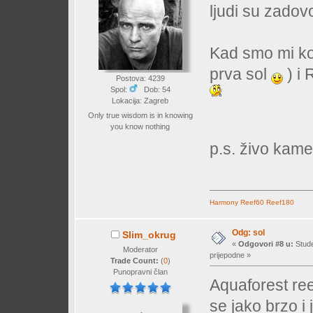
ljudi su zadovo
Kad smo mi kor
prva sol
) i 
Postova: 4239
Spol:
Dob: 54
Lokacija: Zagreb
Only true wisdom is in knowing
you know nothing
p.s. živo kame
Harmony
Reef60
Reef180
Odg: sol
Slim_okrug
«
Odgovori #8 u:
Stude
Moderator
prijepodne »
Trade Count:
(
0
)
Punopravni član
Aquaforest reef
se jako brzo i 