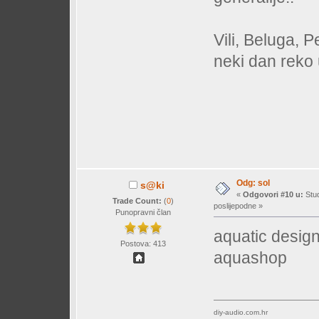
Vili, Beluga, 
neki dan reko 
Odg: sol
s@ki
«
Odgovori #10 u:
Stud
Trade Count:
(
0
)
poslijepodne »
Punopravni član
aquatic design
Postova: 413
aquashop
diy-audio.com.hr