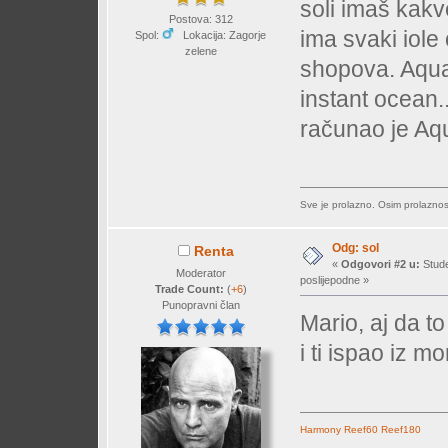
soli imaš kakv
Postova: 312
ima svaki iole 
Spol:
Lokacija: Zagorje
zelene
shopova. Aqua
instant ocean.
računao je Aqu
Sve je prolazno. Osim prolaznost
Odg: sol
Renta
«
Odgovori #2 u:
Stude
Moderator
poslijepodne »
Trade Count:
(
+6
)
Punopravni član
Mario, aj da to
i ti ispao iz m
Harmony
Reef60
Reef180