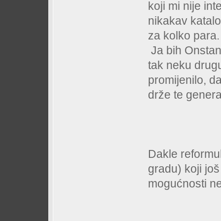
koji mi nije in
nikakav katalo
za kolko para.
Ja bih Onstant
tak neku drugu
promijenilo, d
drže te general
Dakle reformul
gradu) koji jo
mogućnosti ne