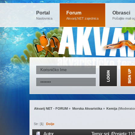
Portal
Forum
Obrasci
Naslovnica
Akvarij.NET zajednica
Pošaljite mali o
Akvarij NET - FORUM
»
Morska Akvaristika
»
Kemija
(Moderato
Str: [
1
]
Dolje
Autor
Tema: sol (Posjeta: 11