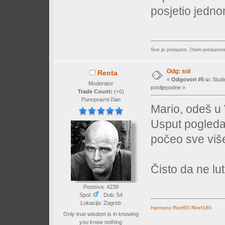
posjetio jedno
Sve je prolazno. Osim prolaznost
Odg: sol
Renta
«
Odgovori #5 u:
Stude
Moderator
poslijepodne »
Trade Count:
(
+6
)
Punopravni član
Mario, odeš u V
Usput pogledaš
počeo sve više 
Čisto da ne lu
Postova: 4239
Spol:
Dob: 54
Lokacija: Zagreb
Harmony
Reef60
Reef180
Only true wisdom is in knowing
you know nothing