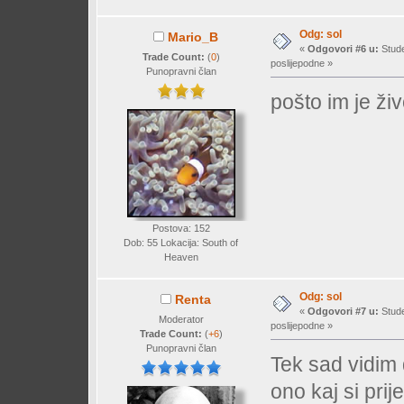
Odg: sol
Mario_B
«
Odgovori #6 u:
Stude
Trade Count:
(
0
)
poslijepodne »
Punopravni član
pošto im je živ
Postova: 152
Dob: 55 Lokacija: South of
Heaven
Odg: sol
Renta
«
Odgovori #7 u:
Stude
Moderator
poslijepodne »
Trade Count:
(
+6
)
Punopravni član
Tek sad vidim 
ono kaj si prije