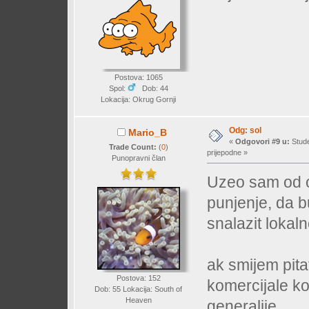
Postova: 1065
Spol:
Dob: 44
Lokacija: Okrug Gornji
Odg: sol
Mario_B
«
Odgovori #9 u:
Stude
Trade Count:
(
0
)
prijepodne »
Punopravni član
Uzeo sam od o
punjenje, da b
snalazit loka
ak smijem pita
Postova: 152
komercijale k
Dob: 55 Lokacija: South of
Heaven
generalije..