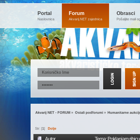
Portal
Forum
Obrasci
Naslovnica
Akvarij.NET zajednica
Pošaljite mali o
Akvarij NET - FORUM
»
Ostali podforumi
»
Humanitarne aukcij
Str: [
1
]
Dolje
Autor
Tema: Poklanjam ribicu