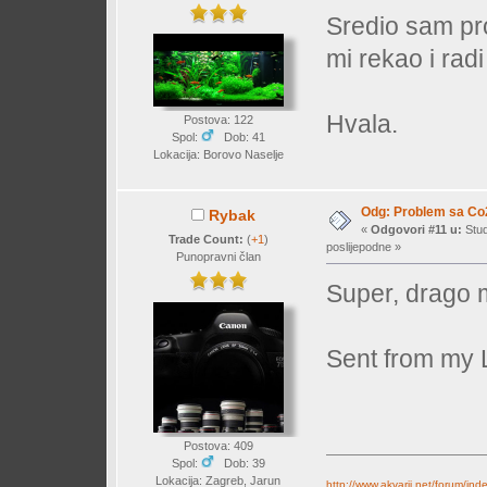
Sredio sam pro
mi rekao i rad
Hvala.
Postova: 122
Spol:
Dob: 41
Lokacija: Borovo Naselje
Odg: Problem sa Co
Rybak
«
Odgovori #11 u:
Stud
Trade Count:
(
+1
)
poslijepodne »
Punopravni član
Super, drago 
Sent from my 
Postova: 409
Spol:
Dob: 39
Lokacija: Zagreb, Jarun
http://www.akvarij.net/forum/in