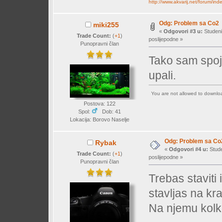
http://www.akvarij.net/forum/in
Odg: Problem sa Co2
miki255
«
Odgovori #3 u:
Studeni
Trade Count:
(
+1
)
poslijepodne »
Punopravni član
Tako sam spoji
upali.
You are not allowed to downl
Postova: 122
Spol:
Dob: 41
Lokacija: Borovo Naselje
Odg: Problem sa Co
Rybak
«
Odgovori #4 u:
Stude
Trade Count:
(
+1
)
poslijepodne »
Punopravni član
Trebas staviti i
stavljas na kra
Na njemu kolko 