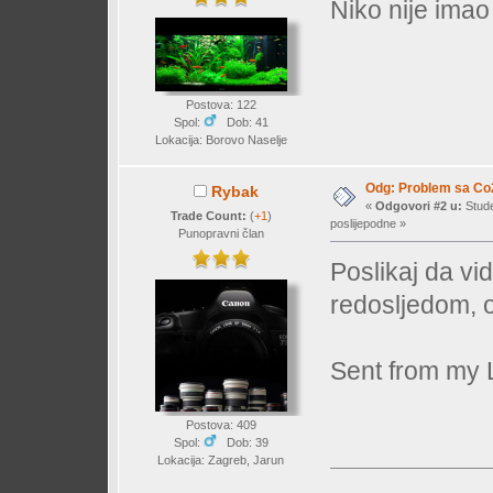
Niko nije ima
Postova: 122
Spol:
Dob: 41
Lokacija: Borovo Naselje
Odg: Problem sa Co
Rybak
«
Odgovori #2 u:
Stude
Trade Count:
(
+1
)
poslijepodne »
Punopravni član
Poslikaj da vi
redosljedom, 
Sent from my 
Postova: 409
Spol:
Dob: 39
Lokacija: Zagreb, Jarun