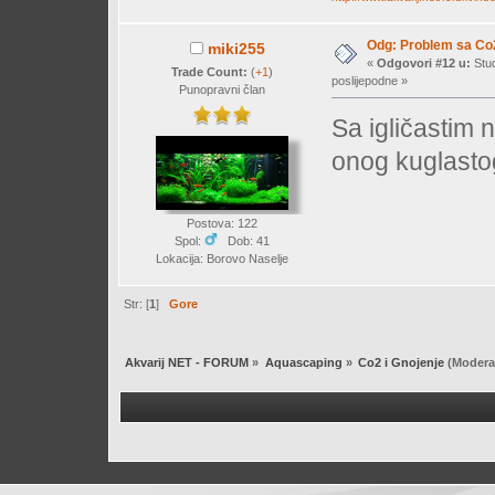
Odg: Problem sa Co
miki255
«
Odgovori #12 u:
Stud
Trade Count:
(
+1
)
poslijepodne »
Punopravni član
Sa igličastim 
onog kuglasto
Postova: 122
Spol:
Dob: 41
Lokacija: Borovo Naselje
Str: [
1
]
Gore
Akvarij NET - FORUM
»
Aquascaping
»
Co2 i Gnojenje
(Modera