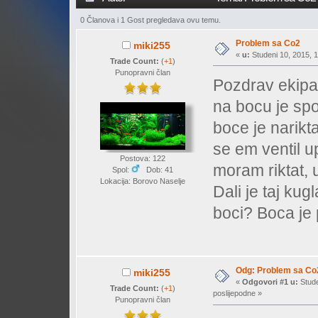
0 Članova i 1 Gost pregledava ovu temu.
Problem sa Co2
miki255
«
u:
Studeni 10, 2015, 1
Trade Count:
(
+1
)
Punopravni član
Pozdrav ekipa
na bocu je spoj
boce je narikt
se em ventil up
Postova: 122
moram riktat,
Spol:
Dob: 41
Lokacija: Borovo Naselje
Dali je taj kugl
boci? Boca je
Odg: Problem sa Co
miki255
«
Odgovori #1 u:
Stude
Trade Count:
(
+1
)
poslijepodne »
Punopravni član