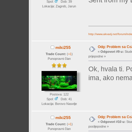
Sent from my 
Spol:
Dob: 39
Lokacija: Zagreb, Jarun
http://www.akvarij.net/forum/in
Odg: Problem sa Co
miki255
«
Odgovori #9 u:
Stude
Trade Count:
(
+1
)
prijepodne »
Punopravni član
Ok, hvala ti. 
ima, ako nema
Postova: 122
Spol:
Dob: 41
Lokacija: Borovo Naselje
Odg: Problem sa Co
miki255
«
Odgovori #10 u:
Stud
Trade Count:
(
+1
)
poslijepodne »
Punopravni član