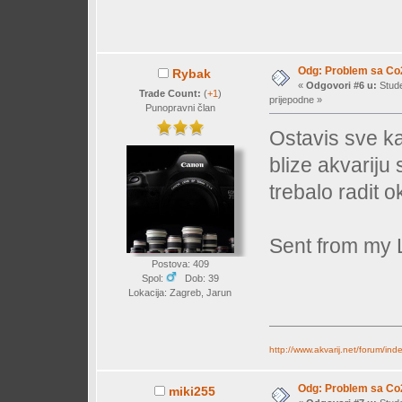
Odg: Problem sa Co
Rybak
«
Odgovori #6 u:
Stude
Trade Count:
(
+1
)
prijepodne »
Punopravni član
Ostavis sve ka
blize akvariju s
trebalo radit o
Sent from my 
Postova: 409
Spol:
Dob: 39
Lokacija: Zagreb, Jarun
http://www.akvarij.net/forum/in
Odg: Problem sa Co
miki255