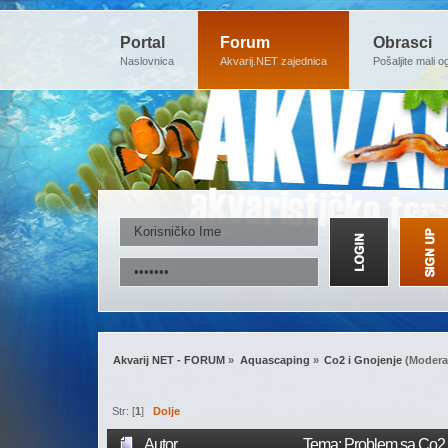
Portal
Forum
Obrasci
Naslovnica
Akvarij.NET zajednica
Pošaljite mali o
Akvarij NET - FORUM
»
Aquascaping
»
Co2 i Gnojenje
(Modera
Str: [
1
]
Dolje
Autor
Tema: Problem sa Co2 