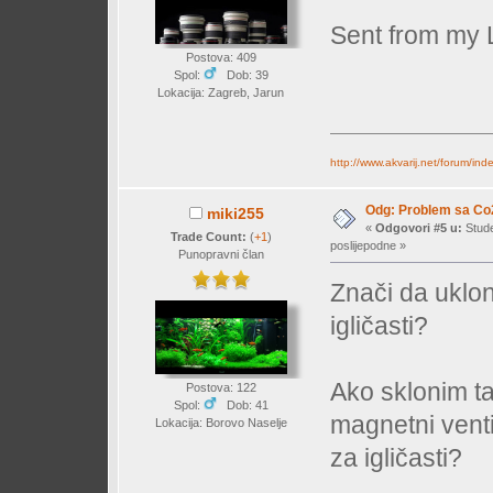
Sent from my 
Postova: 409
Spol:
Dob: 39
Lokacija: Zagreb, Jarun
http://www.akvarij.net/forum/in
Odg: Problem sa Co
miki255
«
Odgovori #5 u:
Stude
Trade Count:
(
+1
)
poslijepodne »
Punopravni član
Znači da uklon
igličasti?
Ako sklonim ta
Postova: 122
Spol:
Dob: 41
magnetni venti
Lokacija: Borovo Naselje
za igličasti?