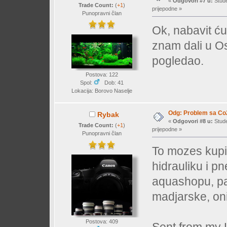
«
Odgovori #7 u:
Stude
Trade Count:
(
+1
)
prijepodne »
Punopravni član
Ok, nabavit ću 
znam dali u Os
pogledao.
Postova: 122
Spol:
Dob: 41
Lokacija: Borovo Naselje
Odg: Problem sa Co
Rybak
«
Odgovori #8 u:
Stude
Trade Count:
(
+1
)
prijepodne »
Punopravni član
To mozes kupi
hidrauliku i p
aquashopu, pa 
madjarske, oni
Postova: 409