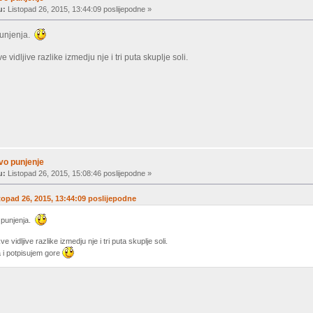
u:
Listopad 26, 2015, 13:44:09 poslijepodne »
punjenja.
e vidljive razlike izmedju nje i tri puta skuplje soli.
rvo punjenje
u:
Listopad 26, 2015, 15:08:46 poslijepodne »
stopad 26, 2015, 13:44:09 poslijepodne
 punjenja.
ve vidljive razlike izmedju nje i tri puta skuplje soli.
 i potpisujem gore