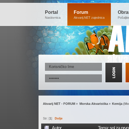
Portal
Forum
Obra
Naslovnica
Akvarij.NET zajednica
Pošaljit
Akvarij NET - FORUM
»
Morska Akvaristika
»
Kemija
(Mo
Str: [
1
]
Dolje
Autor
Tema: sol za prvo