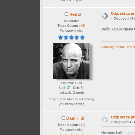
Lokacija: zg-nv
Odg: sol za p
Renta
«
Odgovori #4 
Moderator
Trade Count:
(
+6
)
Dečki koja je cijena
Punopravni član
Harmony
Reef60
Reef1
Postova: 4239
Spol:
Dob: 54
Lokacija: Zagreb
Only true wisdom is in knowing
you know nothing
Odg: sol za p
Damir_Sl
«
Odgovori #5 
Trade Count:
(
+1
)
Punopravni član
Neznam koliko smo mj