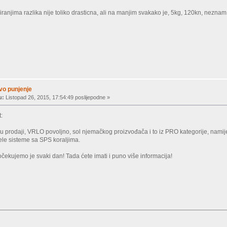
anjima razlika nije toliko drasticna, ali na manjim svakako je, 5kg, 120kn, neznam d
rvo punjenje
u:
Listopad 26, 2015, 17:54:49 poslijepodne »
:
 prodaji, VRLO povoljno, sol njemačkog proizvođača i to iz PRO kategorije, namije
rele sisteme sa SPS koraljima.
očekujemo je svaki dan! Tada ćete imati i puno više informacija!