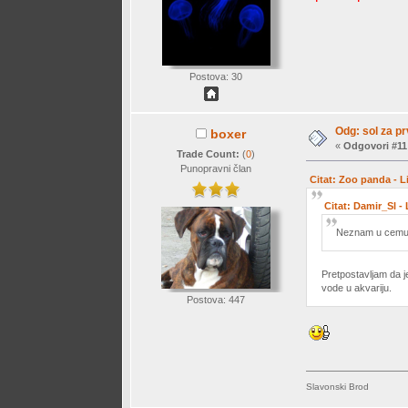
Postova: 30
Odg: sol za p
boxer
«
Odgovori #11
Trade Count:
(
0
)
Punopravni član
Citat: Zoo panda - L
Citat: Damir_Sl -
Neznam u cemu je
Pretpostavljam da je
vode u akvariju.
Postova: 447
Slavonski Brod