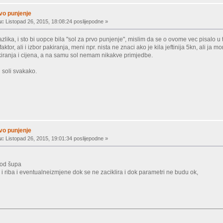
rvo punjenje
u:
Listopad 26, 2015, 18:08:24 poslijepodne »
lika, i sto bi uopce bila "sol za prvo punjenje", mislim da se o ovome vec pisalo u 
 faktor, ali i izbor pakiranja, meni npr. nista ne znaci ako je kila jeftinija 5kn, ali 
kiranja i cijena, a na samu sol nemam nikakve primjedbe.
 soli svakako.
rvo punjenje
u:
Listopad 26, 2015, 19:01:34 poslijepodne »
 od šupa
a i riba i eventualneizmjene dok se ne zaciklira i dok parametri ne budu ok,