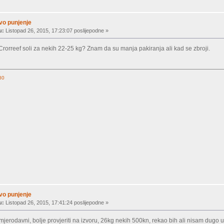
rvo punjenje
u:
Listopad 26, 2015, 17:23:07 poslijepodne »
 Crorreef soli za nekih 22-25 kg? Znam da su manja pakiranja ali kad se zbroji.
80
rvo punjenje
u:
Listopad 26, 2015, 17:41:24 poslijepodne »
erodavni, bolje provjeriti na izvoru, 26kg nekih 500kn, rekao bih ali nisam dugo 