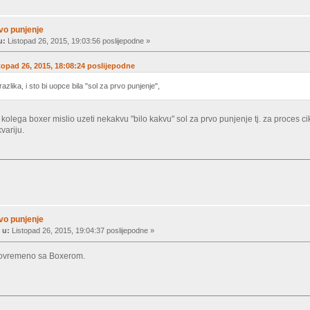
rvo punjenje
u:
Listopad 26, 2015, 19:03:56 poslijepodne »
stopad 26, 2015, 18:08:24 poslijepodne
lika, i sto bi uopce bila "sol za prvo punjenje",
kolega boxer mislio uzeti nekakvu "bilo kakvu" sol za prvo punjenje tj. za proces cikl
variju.
rvo punjenje
 u:
Listopad 26, 2015, 19:04:37 poslijepodne »
istovremeno sa Boxerom.