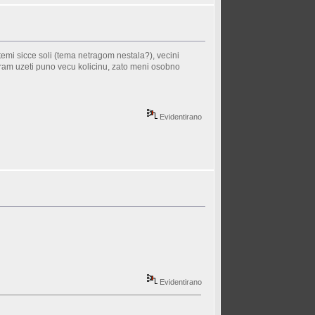
temi sicce soli (tema netragom nestala?), vecini
ja moram uzeti puno vecu kolicinu, zato meni osobno
Evidentirano
Evidentirano