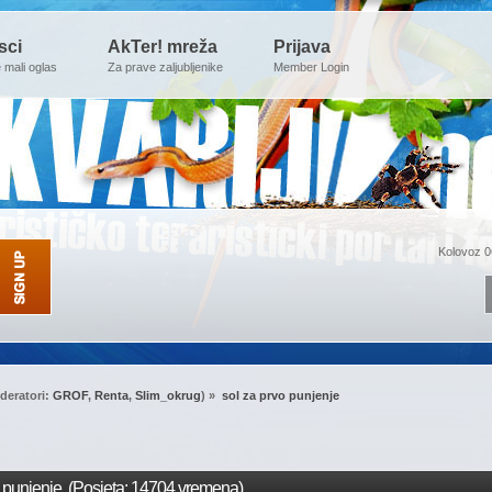
sci
AkTer! mreža
Prijava
e mali oglas
Za prave zaljubljenike
Member Login
Kolovoz 0
deratori:
GROF
,
Renta
,
Slim_okrug
) »
sol za prvo punjenje
 punjenje (Posjeta: 14704 vremena)