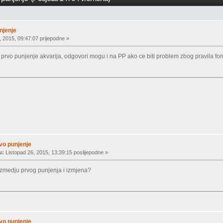
njenje
, 2015, 09:47:07 prijepodne »
 prvo punjenje akvarija, odgovori mogu i na PP ako ce biti problem zbog pravila f
rvo punjenje
u:
Listopad 26, 2015, 13:39:15 poslijepodne »
a izmedju prvog punjenja i izmjena?
rvo punjenje