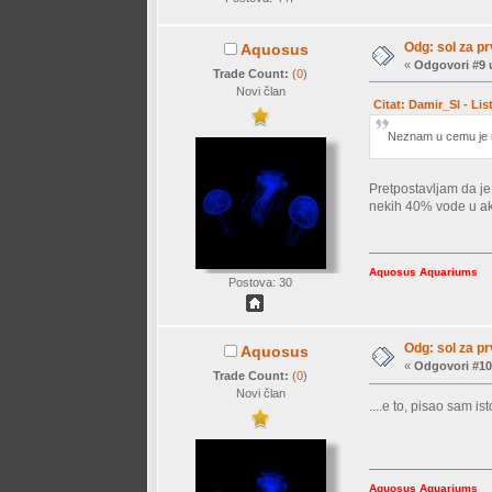
Odg: sol za p
Aquosus
«
Odgovori #9 
Trade Count:
(
0
)
Novi član
Citat: Damir_Sl - Li
Neznam u cemu je raz
Pretpostavljam da je 
nekih 40% vode u ak
Aquosus Aquariums
Postova: 30
Odg: sol za p
Aquosus
«
Odgovori #10
Trade Count:
(
0
)
Novi član
....e to, pisao sam 
Aquosus Aquariums