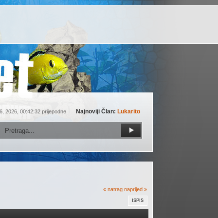
Najnoviji Član:
Lukarito
6, 2026, 00:42:32 prijepodne
« natrag
naprijed »
ISPIS