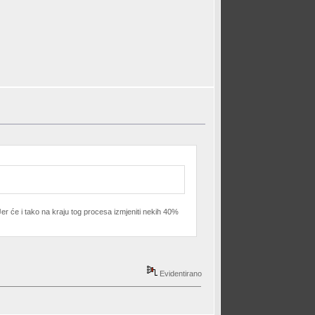
Jer će i tako na kraju tog procesa izmjeniti nekih 40%
Evidentirano