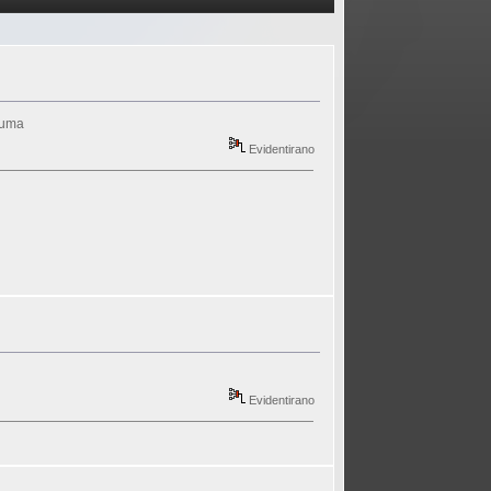
oruma
Evidentirano
Evidentirano