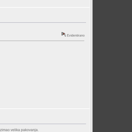
Evidentirano
uzimao velika pakovanja.