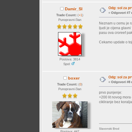
Odg: sol za p
Damir_Sl
«
Odgovori #7 
Trade Count:
(
+1
)
Punopravni član
Neznam u cemu je raz
ljudi je cijena glavni
pasu ova croreef pa
Cekamo update o toj
Postova: 3814
Spol:
Odg: sol za p
boxer
«
Odgovori #8 
Trade Count:
(
0
)
Punopravni član
prvo punjenje:
+200 lit novog mora
cikliranje bez koralj
Slavonski Brod
Postova: 447