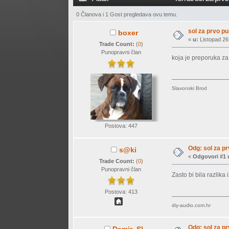
0 Članova i 1 Gost pregledava ovu temu.
sol za prvo pu
boxer
«
u:
Listopad 26
Trade Count:
(
0
)
Punopravni član
koja je preporuka za
Slavonski Brod
Postova: 447
Odg: sol za p
s@ki
«
Odgovori #1 
Trade Count:
(
0
)
Punopravni član
Zasto bi bila razlik
Postova: 413
diy-audio.com.hr
Odg: sol za p
Damir_Sl