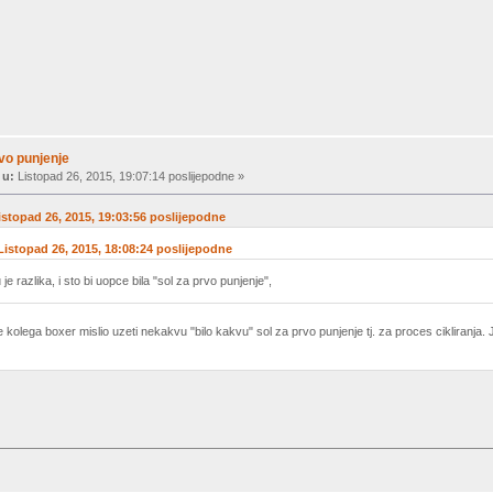
rvo punjenje
 u:
Listopad 26, 2015, 19:07:14 poslijepodne »
istopad 26, 2015, 19:03:56 poslijepodne
 Listopad 26, 2015, 18:08:24 poslijepodne
 razlika, i sto bi uopce bila "sol za prvo punjenje",
 kolega boxer mislio uzeti nekakvu "bilo kakvu" sol za prvo punjenje tj. za proces cikliranja. 