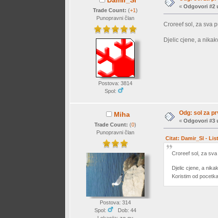
«
Odgovori #2 
Trade Count:
(
+1
)
Punopravni član
Croreef sol, za sva 
Djelic cjene, a nikakv
Postova: 3814
Spol:
Odg: sol za p
Miha
«
Odgovori #3 
Trade Count:
(
0
)
Punopravni član
Citat: Damir_Sl - Li
Croreef sol, za sva
Djelic cjene, a nikak
Koristim od pocetka
Postova: 314
Spol:
Dob: 44