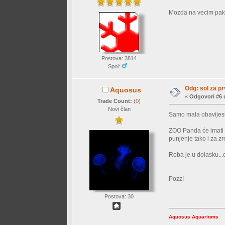
Mozda na vecim pakir
Postova: 3814
Spol:
Odg: sol za p
Aquosus
«
Odgovori #6 
Trade Count:
(
0
)
Novi član
Samo mala obavijest
ZOO Panda će imati u
punjenje tako i za z
Roba je u dolasku...
Pozz!
Postova: 30
Aquosus Aquariums