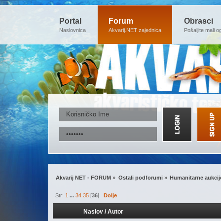
Portal
Forum
Obrasci
Naslovnica
Akvarij.NET zajednica
Pošaljite mali o
Akvarij NET - FORUM
»
Ostali podforumi
»
Humanitarne aukcij
Str:
1
...
34
35
[
36
]
Dolje
Naslov
/
Autor