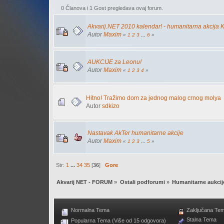
0 Članova i 1 Gost pregledava ovaj forum.
Akvarij.NET 2010 kalendar! - humanitarna akcija K
Autor
Maxim
«
1
2
3
...
6
»
AUKCIJE za Leonu!
Autor
Maxim
«
1
2
3
4
»
Hitno! Tražimo dom za jednog malog crnog molya
Autor
sdkizo
Nastavak AkTer humanitarne akcije
Autor
Maxim
«
1
2
3
...
5
»
Str:
1
...
34
35
[
36
]
Gore
Akvarij NET - FORUM
»
Ostali podforumi
»
Humanitarne aukcij
Normalna Tema
Zaključana Te
Stalna Tema
Popularna Tema (Više od 15 odgovora)