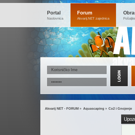
Portal
Forum
Obra
Naslovnica
Akvarij.NET zajednica
Pošaljit
Akvarij NET - FORUM
»
Aquascaping
»
Co2 i Gnojenje
Upozo