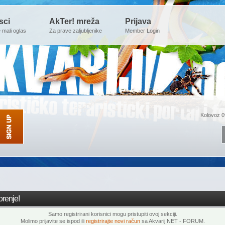
sci
AkTer! mreža
Prijava
e mali oglas
Za prave zaljubljenike
Member Login
Kolovoz 0
renje!
Samo registrirani korisnici mogu pristupiti ovoj sekciji.
Molimo prijavite se ispod ili
registrirajte novi račun
sa Akvarij NET - FORUM.