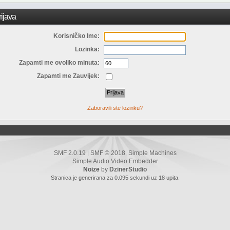
ijava
Korisničko Ime:
Lozinka:
Zapamti me ovoliko minuta:
Zapamti me Zauvijek:
Zaboravili ste lozinku?
SMF 2.0.19
SMF © 2018
Simple Machines
|
,
Simple Audio Video Embedder
Noize
by
DzinerStudio
Stranica je generirana za 0.095 sekundi uz 18 upita.