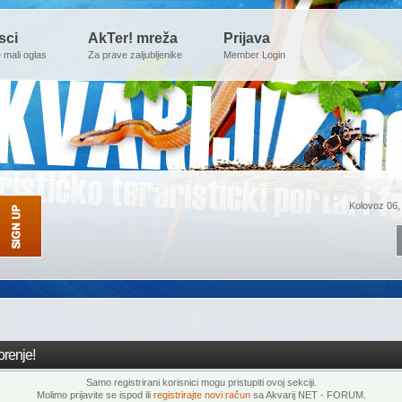
sci
AkTer! mreža
Prijava
e mali oglas
Za prave zaljubljenike
Member Login
Kolovoz 06,
renje!
Samo registrirani korisnici mogu pristupiti ovoj sekciji.
Molimo prijavite se ispod ili
registrirajte novi račun
sa Akvarij NET - FORUM.