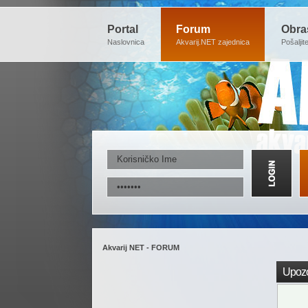
Portal
Forum
Obra
Naslovnica
Akvarij.NET zajednica
Pošaljit
Akvarij NET - FORUM
Upozo