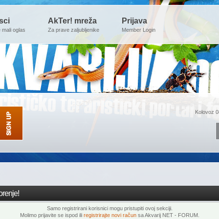
sci
AkTer! mreža
Prijava
e mali oglas
Za prave zaljubljenike
Member Login
Kolovoz 0
renje!
Samo registrirani korisnici mogu pristupiti ovoj sekciji.
Molimo prijavite se ispod ili
registrirajte novi račun
sa Akvarij NET - FORUM.