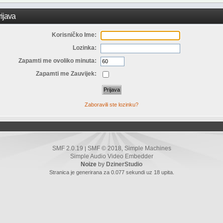
ijava
Korisničko Ime:
Lozinka:
Zapamti me ovoliko minuta:
Zapamti me Zauvijek:
Zaboravili ste lozinku?
SMF 2.0.19
SMF © 2018
Simple Machines
|
,
Simple Audio Video Embedder
Noize
by
DzinerStudio
Stranica je generirana za 0.077 sekundi uz 18 upita.