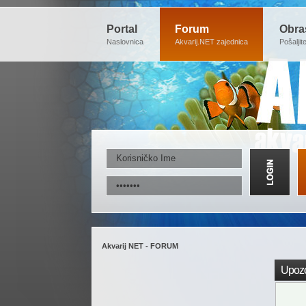
Portal
Forum
Obra
Naslovnica
Akvarij.NET zajednica
Pošaljit
Akvarij NET - FORUM
Upozo