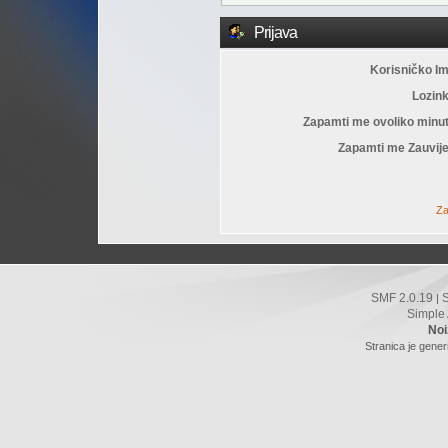
Prijava
Korisničko I
Lozin
Zapamti me ovoliko minu
Zapamti me Zauvije
Za
SMF 2.0.19
|
Simple
Noi
Stranica je gener