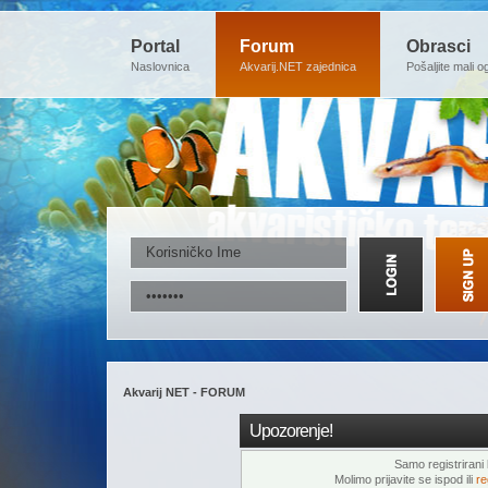
Portal
Forum
Obrasci
Naslovnica
Akvarij.NET zajednica
Pošaljite mali o
Akvarij NET - FORUM
Upozorenje!
Samo registrirani k
Molimo prijavite se ispod ili
re