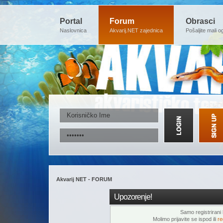
Portal
Forum
Obrasci
Naslovnica
Akvarij.NET zajednica
Pošaljite mali o
Akvarij NET - FORUM
Upozorenje!
Samo registrirani k
Molimo prijavite se ispod ili
re