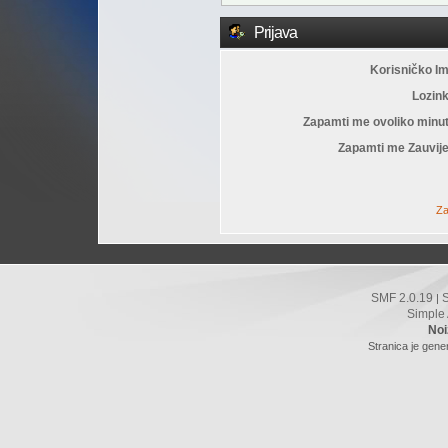
Prijava
Korisničko I
Lozin
Zapamti me ovoliko minu
Zapamti me Zauvije
Za
SMF 2.0.19
|
Simple
Noi
Stranica je gene