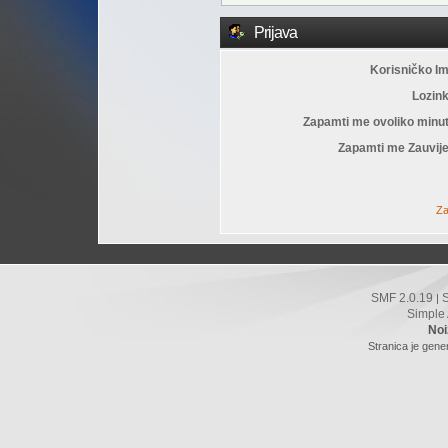
Prijava
Korisničko I
Lozin
Zapamti me ovoliko minu
Zapamti me Zauvije
Za
SMF 2.0.19
|
Simple
Noi
Stranica je gene