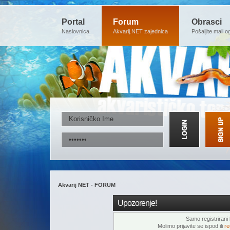
Portal
Forum
Obrasci
Naslovnica
Akvarij.NET zajednica
Pošaljite mali o
Akvarij NET - FORUM
Upozorenje!
Samo registrirani k
Molimo prijavite se ispod ili
re