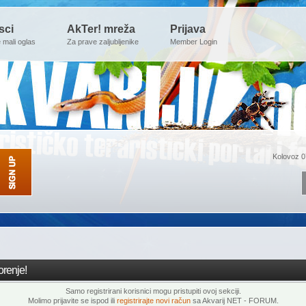
sci
AkTer! mreža
Prijava
e mali oglas
Za prave zaljubljenike
Member Login
Kolovoz 0
renje!
Samo registrirani korisnici mogu pristupiti ovoj sekciji.
Molimo prijavite se ispod ili
registrirajte novi račun
sa Akvarij NET - FORUM.