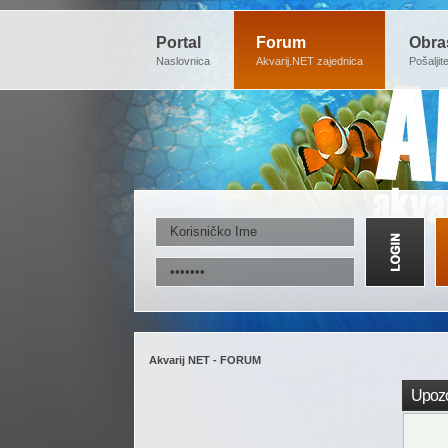
Portal
Forum
Obra
Naslovnica
Akvarij.NET zajednica
Pošaljit
Akvarij NET - FORUM
Upozo