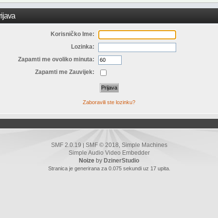
ijava
Korisničko Ime:
Lozinka:
Zapamti me ovoliko minuta:
Zapamti me Zauvijek:
Zaboravili ste lozinku?
SMF 2.0.19
SMF © 2018
Simple Machines
|
,
Simple Audio Video Embedder
Noize
by
DzinerStudio
Stranica je generirana za 0.075 sekundi uz 17 upita.