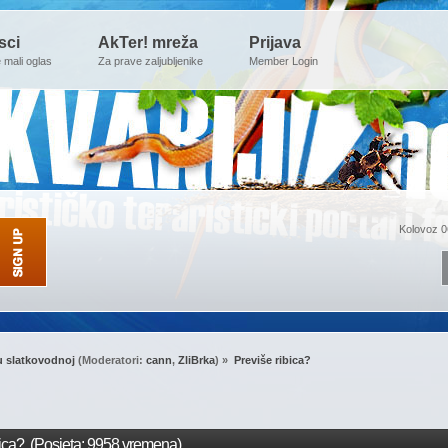
sci
AkTer! mreža
Prijava
e mali oglas
Za prave zaljubljenike
Member Login
Kolovoz 0
u slatkovodnoj
(Moderatori:
cann
,
ZliBrka
) »
Previše ribica?
ica? (Posjeta: 9958 vremena)