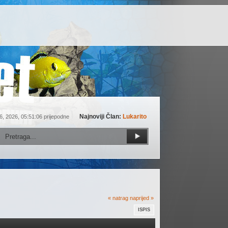
Najnoviji Član:
Lukarito
6, 2026, 05:51:06 prijepodne
« natrag
naprijed »
ISPIS