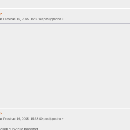
a?
u:
Prosinac 16, 2005, 15:30:00 poslijepodne »
a?
u:
Prosinac 16, 2005, 15:33:00 poslijepodne »
okoji gupy nije naodmet.