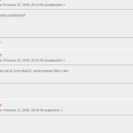
u:
Prosinac 16, 2005, 20:13:00 poslijepodne »
nema problema!!!
!
a?
u:
Prosinac 16, 2005, 20:22:00 poslijepodne »
ao da je 1cm riba/1L vode
,nemas frke s tim
a?
u:
Prosinac 17, 2005, 08:45:00 prijepodne »