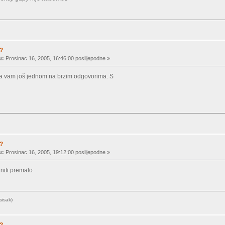
a?
u:
Prosinac 16, 2005, 16:46:00 poslijepodne »
ala vam još jednom na brzim odgovorima. S
a?
u:
Prosinac 16, 2005, 19:12:00 poslijepodne »
 niti premalo
sisak)
a?