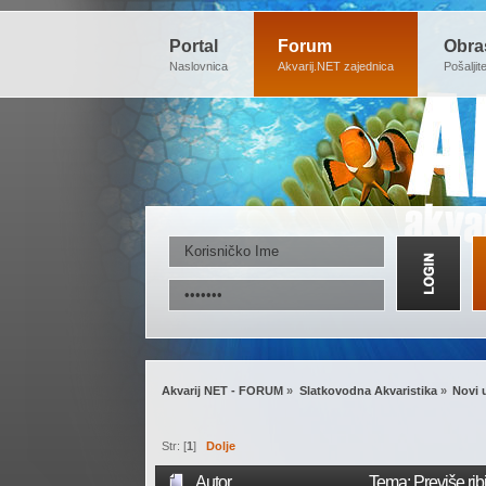
Portal
Forum
Obra
Naslovnica
Akvarij.NET zajednica
Pošaljit
Akvarij NET - FORUM
»
Slatkovodna Akvaristika
»
Novi 
Str: [
1
]
Dolje
Autor
Tema: Previše rib