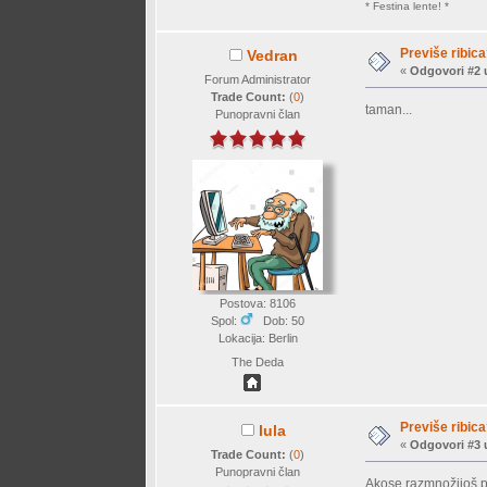
* Festina lente! *
Previše ribic
Vedran
«
Odgovori #2 
Forum Administrator
Trade Count:
(
0
)
taman...
Punopravni član
Postova: 8106
Spol:
Dob: 50
Lokacija: Berlin
The Deda
Previše ribic
lula
«
Odgovori #3 
Trade Count:
(
0
)
Punopravni član
Akose razmnožijoš p