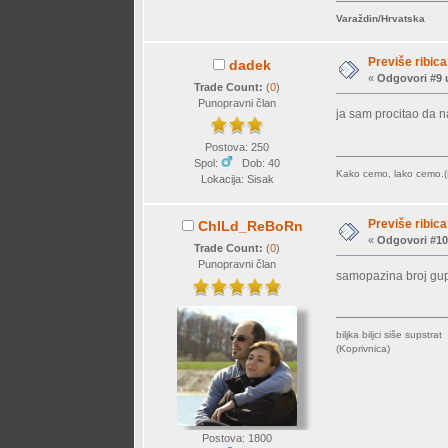
Varaždin/Hrvatska
Previše ribic
dadek
«
Odgovori #9 
Trade Count:
(
0
)
Punopravni član
ja sam procitao da na
Postova: 250
Spol:
Dob: 40
Kako cemo, lako cemo.(
Lokacija: Sisak
Previše ribic
ChILd_ReBoRn
«
Odgovori #10
Trade Count:
(
0
)
Punopravni član
samopazina broj gu
biljka biljci siše supstrat
(Koprivnica)
Postova: 1800