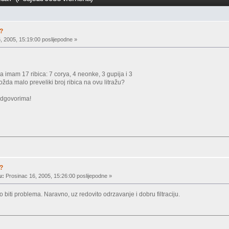
a?
, 2005, 15:19:00 poslijepodne »
ra imam 17 ribica: 7 corya, 4 neonke, 3 gupija i 3
ožda malo preveliki broj ribica na ovu litražu?
odgovorima!
a?
u:
Prosinac 16, 2005, 15:26:00 poslijepodne »
 biti problema. Naravno, uz redovito odrzavanje i dobru filtraciju.