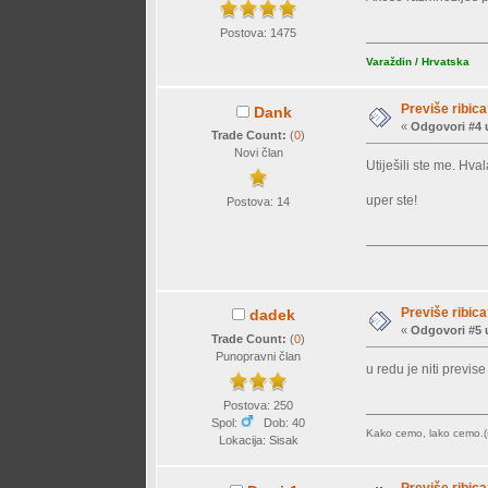
Postova: 1475
Varaždin / Hrvatska
Previše ribic
Dank
«
Odgovori #4 
Trade Count:
(
0
)
Novi član
Utiješili ste me. Hv
uper ste!
Postova: 14
Previše ribic
dadek
«
Odgovori #5 
Trade Count:
(
0
)
Punopravni član
u redu je niti previse
Postova: 250
Spol:
Dob: 40
Kako cemo, lako cemo.(
Lokacija: Sisak
Previše ribic