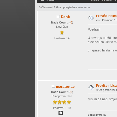
0 Članova i 1 Gost pregledava ovu temu.
Previše ribic
Dank
«
u:
Prosinac 16
Trade Count:
(
0
)
Novi član
Pozdrav!
U akvariju od 60 lita
Postova: 14
otocinclusa. Jel to m
unaprijed hvala na 
Previše ribic
maratonac
«
Odgovori #1 
Trade Count:
(
0
)
Punopravni član
Mislim da nebi smjelo
Postova: 1193
Split/Hrvatska