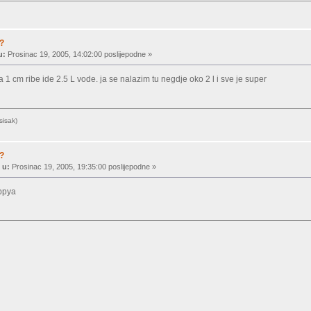
a?
u:
Prosinac 19, 2005, 14:02:00 poslijepodne »
 1 cm ribe ide 2.5 L vode. ja se nalazim tu negdje oko 2 l i sve je super
sisak)
a?
 u:
Prosinac 19, 2005, 19:35:00 poslijepodne »
ppya