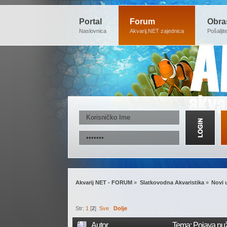
Portal
Forum
Obra
Naslovnica
Akvarij.NET zajednica
Pošaljit
Akvarij NET - FORUM
»
Slatkovodna Akvaristika
»
Novi 
Str:
1
[
2
]
Sve
Dolje
Autor
Tema: Pojava puž