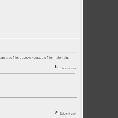
 prao filter desetke komada u filter materijalu.
Evidentirano
Evidentirano