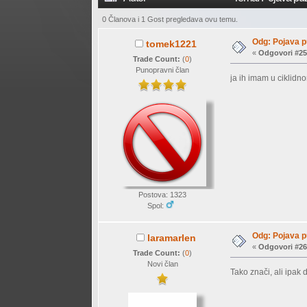
0 Članova i 1 Gost pregledava ovu temu.
Odg: Pojava p
tomek1221
«
Odgovori #25
Trade Count:
(
0
)
Punopravni član
ja ih imam u ciklid
Postova: 1323
Spol:
Odg: Pojava p
laramarlen
«
Odgovori #26
Trade Count:
(
0
)
Novi član
Tako znači, ali ipak