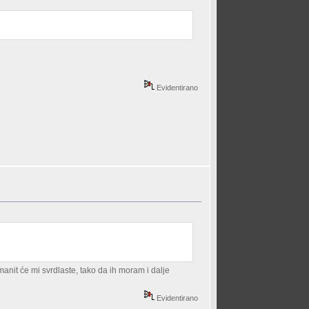
Evidentirano
anit će mi svrdlaste, tako da ih moram i dalje
Evidentirano