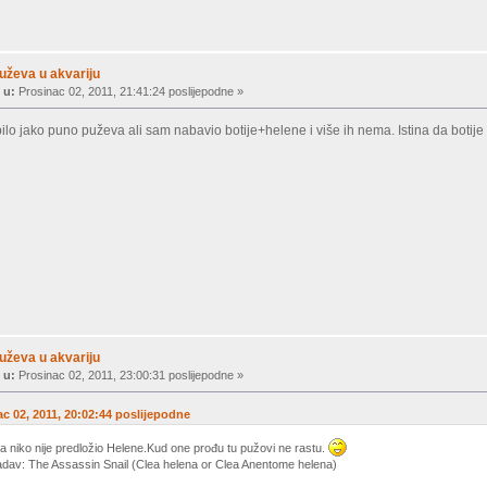
uževa u akvariju
 u:
Prosinac 02, 2011, 21:41:24 poslijepodne »
ilo jako puno puževa ali sam nabavio botije+helene i više ih nema. Istina da botij
uževa u akvariju
 u:
Prosinac 02, 2011, 23:00:31 poslijepodne »
ac 02, 2011, 20:02:44 poslijepodne
 niko nije predložio Helene.Kud one prođu tu pužovi ne rastu.
dav: The Assassin Snail (Clea helena or Clea Anentome helena)