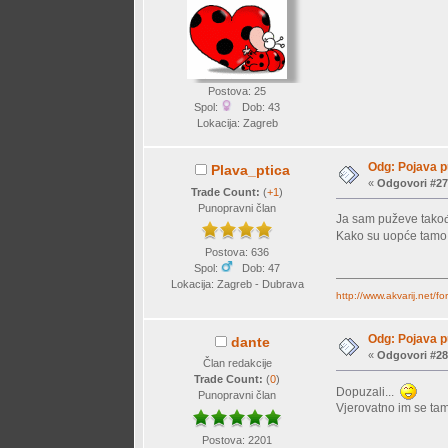
Postova: 25
Spol:
Dob: 43
Lokacija: Zagreb
Odg: Pojava p
Plava_ptica
«
Odgovori #27
Trade Count:
(
+1
)
Punopravni član
Ja sam puževe takođe
Kako su uopće tamo
Postova: 636
Spol:
Dob: 47
Lokacija: Zagreb - Dubrava
http://www.akvarij.net/
Odg: Pojava p
dante
«
Odgovori #28
Član redakcije
Trade Count:
(
0
)
Dopuzali...
Punopravni član
Vjerovatno im se tam
Postova: 2201