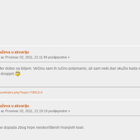
uževa u akvariju
 u:
Prosinac 02, 2011, 21:11:49 poslijepodne »
r dobio sa biljem. Večinu sam ih ručno potamanio, ali sam neki dan skužio kada sam
 dospjeli
forum/index.php?topic=79813.0
uževa u akvariju
 u:
Prosinac 02, 2011, 21:19:19 poslijepodne »
o dopada zbog hrpe neiskorištenih hranjivih tvari.