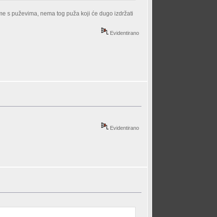
eme s puževima, nema tog puža koji će dugo izdržati
Evidentirano
Evidentirano