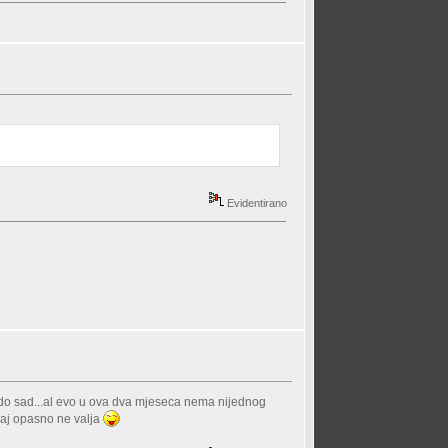
Evidentirano
un do sad...al evo u ova dva mjeseca nema nijednog
ekaj opasno ne valja