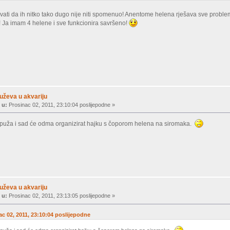
ovati da ih nitko tako dugo nije niti spomenuo! Anentome helena rješava sve probl
! Ja imam 4 helene i sve funkcionira savršeno!
uževa u akvariju
 u:
Prosinac 02, 2011, 23:10:04 poslijepodne »
g puža i sad će odma organizirat hajku s čoporom helena na siromaka.
uževa u akvariju
 u:
Prosinac 02, 2011, 23:13:05 poslijepodne »
nac 02, 2011, 23:10:04 poslijepodne