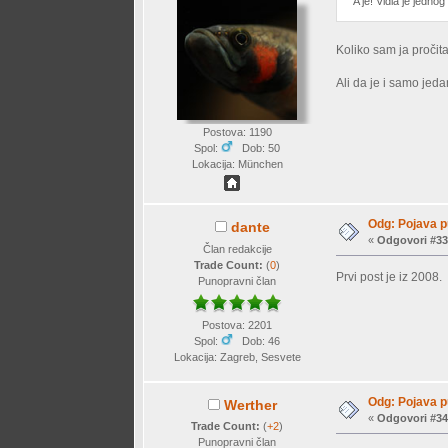
A je! Vidla je jedn
Koliko sam ja proči
Ali da je i samo jed
Postova: 1190
Spol:
Dob: 50
Lokacija: München
Odg: Pojava p
dante
«
Odgovori #33
Član redakcije
Trade Count:
(
0
)
Prvi post je iz 2008
Punopravni član
Postova: 2201
Spol:
Dob: 46
Lokacija: Zagreb, Sesvete
Odg: Pojava p
Werther
«
Odgovori #34
Trade Count:
(
+2
)
Punopravni član