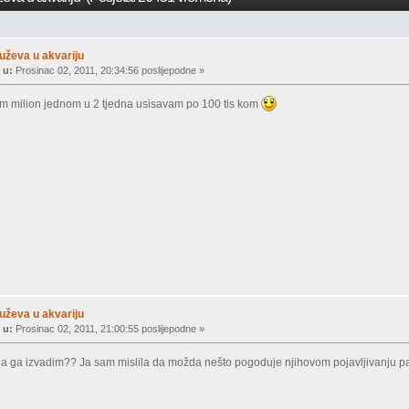
uževa u akvariju
 u:
Prosinac 02, 2011, 20:34:56 poslijepodne »
nom milion jednom u 2 tjedna usisavam po 100 tis kom
uževa u akvariju
 u:
Prosinac 02, 2011, 21:00:55 poslijepodne »
 da ga izvadim?? Ja sam mislila da možda nešto pogoduje njihovom pojavljivanju pa