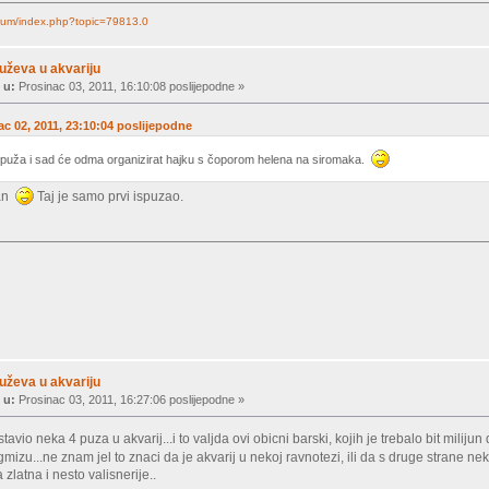
forum/index.php?topic=79813.0
uževa u akvariju
 u:
Prosinac 03, 2011, 16:10:08 poslijepodne »
nac 02, 2011, 23:10:04 poslijepodne
og puža i sad će odma organizirat hajku s čoporom helena na siromaka.
dan
Taj je samo prvi ispuzao.
uževa u akvariju
 u:
Prosinac 03, 2011, 16:27:06 poslijepodne »
io neka 4 puza u akvarij...i to valjda ovi obicni barski, kojih je trebalo bit milij
mizu...ne znam jel to znaci da je akvarij u nekoj ravnotezi, ili da s druge strane n
zlatna i nesto valisnerije..