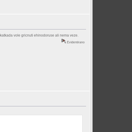
e katkada vole gricnuti ehinodoruse ali nema veze.
Evidentirano