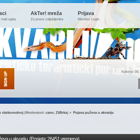
sci
AkTer! mreža
Prijava
e mali oglas
Za prave zaljubljenike
Member Login
Kolovoz 08,
u slatkovodnoj
(Moderatori:
cann
,
ZliBrka
) »
Pojava puževa u akvariju
eva u akvariju (Posjeta: 26451 vremena)