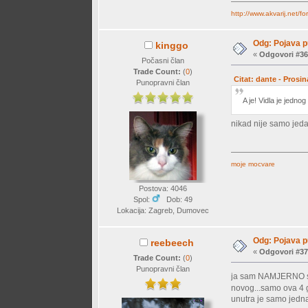
http://www.akvarij.net/
Odg: Pojava p
kinggo
«
Odgovori #36
Počasni član
Trade Count:
(
0
)
Citat: dante - Prosi
Punopravni član
A je! Vidla je jedn
nikad nije samo je
moje mocvare
Postova: 4046
Spol:
Dob: 49
Lokacija: Zagreb, Dumovec
Odg: Pojava p
reebeech
«
Odgovori #37
Trade Count:
(
0
)
Punopravni član
ja sam NAMJERNO stav
novog...samo ova 4 g
unutra je samo jedna 