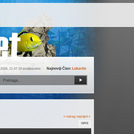
Najnoviji Član:
Lukarito
 2026, 21:47:19 poslijepodne
« natrag
naprijed »
ISPIS