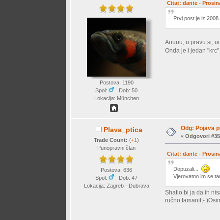
Citat: dante - Prosi
Prvi post je iz 200
Auuuu, u pravu si, 
Onda je i jedan "krc"
Postova: 1190
Spol:
Dob: 50
Lokacija: München
Odg: Pojava p
Plava_ptica
«
Odgovori #35
Trade Count:
(
+1
)
Punopravni član
Citat: dante - Prosi
Dopuzali...
Postova: 636
Vjerovatno im se ta
Spol:
Dob: 47
Lokacija: Zagreb - Dubrava
Shatio bi ja da ih n
ručno tamanit;-.)Osim