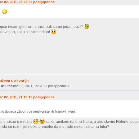
nac 02, 2011, 23:22:32 poslijepodne
8.
uopće nisam gledao... znači ipak samo jedan puž!?
 dovoljan, kako si i sam rekao!
uževa u akvariju
 u:
Prosinac 03, 2011, 15:51:53 poslijepodne »
nac 02, 2011, 21:19:19 poslijepodne
mo dopada zbog hrpe neiskorištenih hranjivih tvari.
isam našao u mrežici
sa keramikom na dnu filtera, a ako stavim Helene, potam
 šta su ružni, jel netko primjetio da mu rade nekun štetu na bilju?