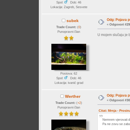
Spol:
Dob: 46
Lokacija: Zagreb, Sesvete
Odg: Pojava p
subek
«
Odgovori #29
Trade Count:
(
0
)
Punopravni član
U mojem slučaju je b
Postova: 62
Spol:
Dob: 46
Lokacija: ivanić grad
Odg: Pojava p
Werther
«
Odgovori #30
Trade Count:
(
+2
)
Punopravni član
Citat: Mrnja - Prosin
Nemrem vjerovati da
Pa ne zovu se zaba