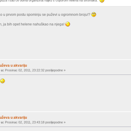
og puža i sad će odma organizirat hajku s čoporom helena na siromaka.
tao u prvom postu spominju se puževi u ogromnom broju!?
an, ja bih opet helene nahuškao na njega!
uževa u akvariju
 u:
Prosinac 02, 2011, 23:22:32 poslijepodne »
.
uževa u akvariju
 u:
Prosinac 02, 2011, 23:43:18 poslijepodne »