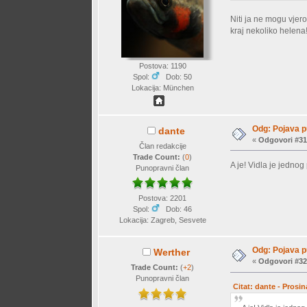
Niti ja ne mogu vjer
kraj nekoliko helena
Postova: 1190
Spol:
Dob: 50
Lokacija: München
Odg: Pojava p
dante
«
Odgovori #31
Član redakcije
Trade Count:
(
0
)
A je! Vidla je jedno
Punopravni član
Postova: 2201
Spol:
Dob: 46
Lokacija: Zagreb, Sesvete
Odg: Pojava p
Werther
«
Odgovori #32
Trade Count:
(
+2
)
Punopravni član
Citat: dante - Prosi