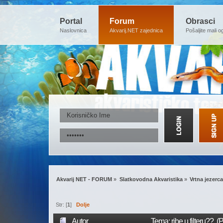
Portal
Forum
Obrasci
Naslovnica
Akvarij.NET zajednica
Pošaljite mali o
Akvarij NET - FORUM
»
Slatkovodna Akvaristika
»
Vrtna jezerca
Str: [
1
]
Dolje
Autor
Tema: ribe u filteru?? 