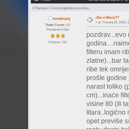
0 Članova i 1 Gost pregledava ovu temu.
ribe u filteru??
tomkranj
«
u:
Travanj 29, 2026, 2
Trade Count:
(
0
)
Punopravni član
pozdrav...evo
godina....naim
Postova: 115
filteru imam rib
zlatne)...bar t
ribe tek omrije
prošle godine 
narast toliko 
cm)...inaće fi
visine 80 (ili
litara..logično 
opet previše s