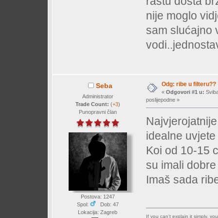
rastu dosta brž
nije moglo vidj
sam slućajno v
vodi..jednosta
Odg: ribe u filteru??
Seba
«
Odgovori #1 u:
Sviba
Administrator
poslijepodne »
Trade Count:
(
+3
)
Punopravni član
Najvjerojatnije 
idealne uvjete
Koi od 10-15 
su imali dobre 
Imaš sada ribe
Postova: 1247
Spol:
Dob: 47
Lokacija: Zagreb
If you can't explain it simply, y