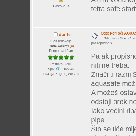
Postova: 3
tetra safe start
Odg: Pomoć! AQUA
dante
«
Odgovori #5 u:
Ožuja
Član redakcije
poslijepodne »
Trade Count:
(
0
)
Punopravni član
Pa ak propisno 
niti ne treba.
Postova: 2201
Spol:
Dob: 46
Znači ti razni
Lokacija: Zagreb, Sesvete
aquasafe možeš
A možeš ostavi
odstoji prek no
Iako većini riba
pipe.
Što se tiće mij