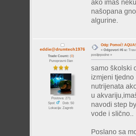
ako imaš neku 
našopana gno
algurine.
Odg: Pomoć! AQUA
eddie@drumtech1976
«
Odgovori #6 u:
Trava
poslijepodne »
Trade Count:
(
0
)
Punopravni član
samo školski od
izmjeni tjedno
nutrijenata ak
u akvariju,ima
Postova: 271
navodi step by
Spol:
Dob: 50
Lokacija: Zagreb
vode i slično..
Poslano sa mo