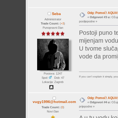
Odg: Pomoć! AQUA
Seba
«
Odgovori #3 u:
Ožuja
Administrator
poslijepodne »
Trade Count:
(
+3
)
Punopravni član
Postoji puno t
mijenjam vodu
U tvome sluča
vode da promij
Postova: 1247
If you can't explain it simply, y
Spol:
Dob: 47
Lokacija: Zagreb
Odg: Pomoć! AQUA
vugy1996@hotmail.com
«
Odgovori #4 u:
Ožuja
prijepodne »
Trade Count:
(
0
)
Novi član
A u tu vodu ko