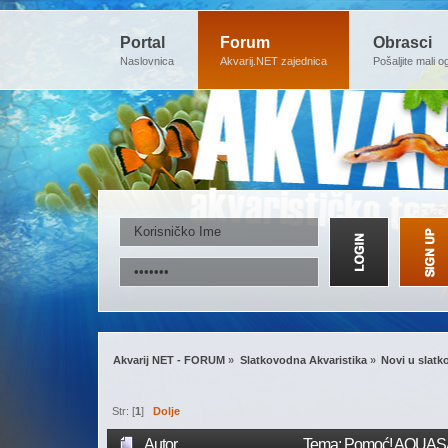
Portal
Forum
Obrasci
Naslovnica
Akvarij.NET zajednica
Pošaljite mali o
Akvarij NET - FORUM
»
Slatkovodna Akvaristika
»
Novi u slatk
Str: [
1
]
Dolje
Autor
Tema: Pomoć! AQUASA