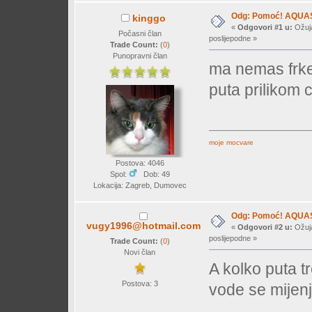
Odg: Pomoć! AQUA
kinggo
«
Odgovori #1 u:
Ožuja
Počasni član
poslijepodne »
Trade Count:
(
0
)
Punopravni član
ma nemas frke,
puta prilikom c
moje mocvare
Postova: 4046
Spol:
Dob: 49
Lokacija: Zagreb, Dumovec
Odg: Pomoć! AQUA
vugy1996@hotmail.com
«
Odgovori #2 u:
Ožuja
poslijepodne »
Trade Count:
(
0
)
Novi član
A kolko puta tr
Postova: 3
vode se mijen