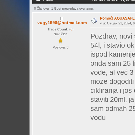
0 Članova i 1 Gost pregledava ovu temu.
Pomoć! AQUASAFE
vugy1996@hotmail.com
«
u:
Ožujak 21, 2024, 0
Trade Count:
(
0
)
Novi član
Pozdrav, novi 
54l, i stavio o
Postova: 3
ispod kamenje
onda sam 25 lit
vode, al već 3
moze dogoditi 
cikliranja i jo
staviti 20ml, j
sam odmah 25 l
vodu