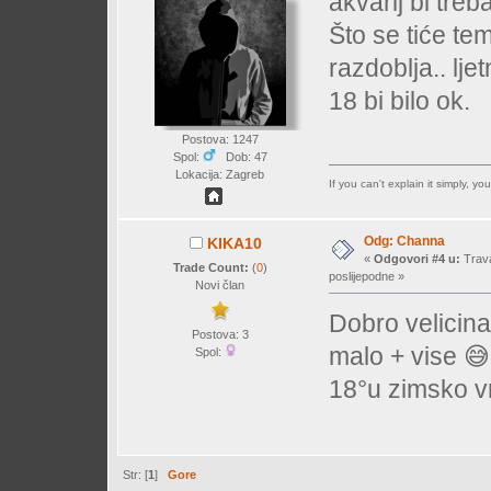
akvarij bi tre
Što se tiće te
razdoblja.. lj
18 bi bilo ok.
Postova: 1247
Spol:
Dob: 47
Lokacija: Zagreb
If you can't explain it simply, y
Odg: Channa
KIKA10
«
Odgovori #4 u:
Trava
Trade Count:
(
0
)
poslijepodne »
Novi član
Dobro velicina
Postova: 3
malo + vise 😅
Spol:
18°u zimsko 
Str: [
1
]
Gore