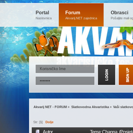
Portal
Forum
Obrasci
Naslovnica
Akvarij.NET zajednica
Pošaljite mali o
Akvarij NET - FORUM
»
Slatkovodna Akvaristika
»
Vaši slatkovo
Str: [
1
]
Dolje
Autor
Tema: Channa (Posjeta