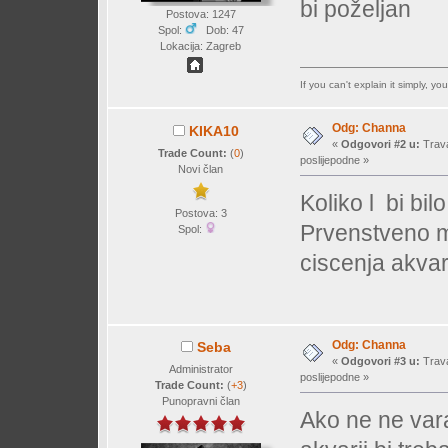
bi poželjan
Postova: 1247
Spol:
Dob: 47
Lokacija: Zagreb
If you can't explain it simply, y
Odg: Channa
KIKA10
«
Odgovori #2 u:
Trava
Trade Count:
(
0
)
poslijepodne »
Novi član
Koliko l bi bi
Postova: 3
Prvenstveno m
Spol:
ciscenja akvar
Odg: Channa
Seba
«
Odgovori #3 u:
Trava
Administrator
poslijepodne »
Trade Count:
(
+3
)
Punopravni član
Ako ne ne var