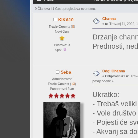
0 Članova i 1 Gost pregledava ovu temu.
Channa
KIKA10
«
u:
Travanj 11, 2022, 1
Trade Count:
(
0
)
Novi član
Drzanje chann
Prednosti, ned
Postova: 3
Spol:
Odg: Channa
Seba
«
Odgovori #1 u:
Trava
Administrator
poslijepodne »
Trade Count:
(
+3
)
Punopravni član
Ukratko:
- Trebaš veliki 
- Vole društv
- Pojesti će sv
- Akvarij sa d