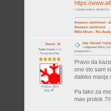
https://www.a
«
Zadnja izmjena: Studeni 21, 
Amazon rainforest - I
Amazon rainforest
Wild Altum - Rio Ata
Odg: Slucajni “slan
Damir_Sl
«
Odgovori #33 u:
Stud
Trade Count:
(
+1
)
poslijepodne »
Punopravni član
Pravo da kaze
ono sto sam sk
daleko manja n
Postova: 3814
Pa tako za moj
Spol:
max protok 700
- slana v