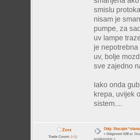
smanjena ako m
smislu protoka
nisam je sman
pumpe, za sada
uv lampe traze
je nepotrebna 
uv, bolje mozda
sve zajedno na
Iako onda gub
krepa, uvijek 
sistem....
Odg: Slucajni “slan
Zorz
«
Odgovori #28 u:
Stud
Trade Count:
(
+1
)
poslijepodne »