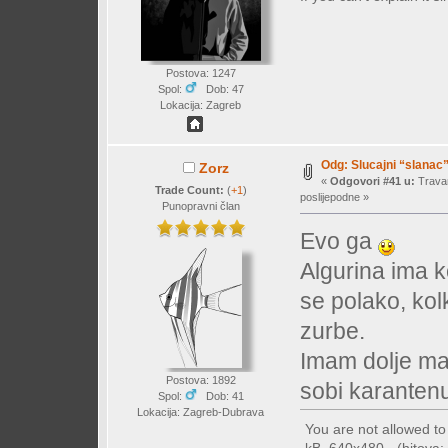
Postova: 1247
Spol:
Dob: 47
Lokacija: Zagreb
Odg: Slucajni “slanac
Zorz
«
Odgovori #41 u:
Travan
Trade Count:
(
+1
)
poslijepodne »
Punopravni član
Evo ga
Algurina ima ko
se polako, kol
zurbe.
Imam dolje mal
Postova: 1892
sobi karantenu
Spol:
Dob: 41
Lokacija: Zagreb-Dubrava
You are not allowed t
kB, 640x480 - (hitova: 