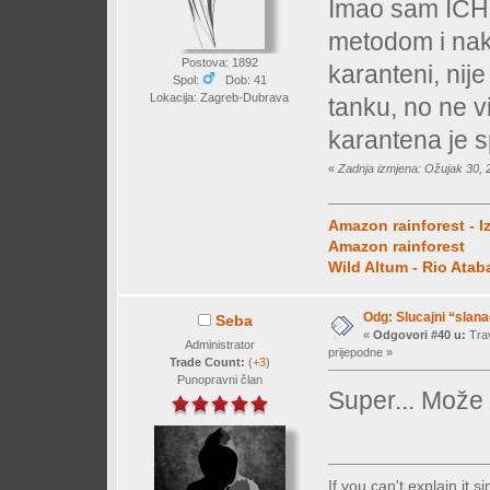
Imao sam ICH u
metodom i nak
Postova: 1892
karanteni, nije
Spol:
Dob: 41
Lokacija: Zagreb-Dubrava
tanku, no ne v
karantena je 
«
Zadnja izmjena: Ožujak 30, 
Amazon rainforest - I
Amazon rainforest
Wild Altum - Rio Ata
Odg: Slucajni “slan
Seba
«
Odgovori #40 u:
Trav
Administrator
prijepodne »
Trade Count:
(
+3
)
Punopravni član
Super... Može
If you can't explain it 