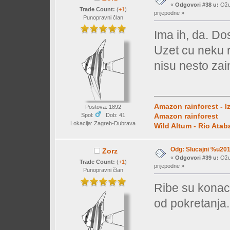
«
Odgovori #38 u:
Ožuj
Trade Count:
(
+1
)
prijepodne »
Punopravni član
Ima ih, da. Do
Uzet cu neku r
nisu nesto zai
Amazon rainforest - I
Postova: 1892
Spol:
Dob: 41
Amazon rainforest
Lokacija: Zagreb-Dubrava
Wild Altum - Rio Ata
Odg: Slucajni %u2
Zorz
«
Odgovori #39 u:
Ožuj
Trade Count:
(
+1
)
prijepodne »
Punopravni član
Ribe su konac
od pokretanja.