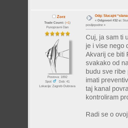
Odg: Slucajni “slan
Zorz
«
Odgovori #32 u:
Stud
Trade Count:
(
+1
)
poslijepodne »
Punopravni član
Cuj, ja sam ti 
je i vise nego
Akvarij ce bit
svakako od na
budu sve ribe 
Postova: 1892
imati preventi
Spol:
Dob: 41
Lokacija: Zagreb-Dubrava
taj kanal povr
kontroliram pr
Radi se o ovoj