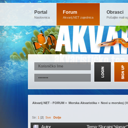
Portal
Forum
Obrasci
Naslovnica
Akvarij.NET zajednica
Pošaljite mali o
Akvarij NET - FORUM
»
Morska Akvaristika
»
Novi u morskoj
(M
Str:
1
[
2
]
Sve
Dolje
Autor
Tema: Slucajni “slanac