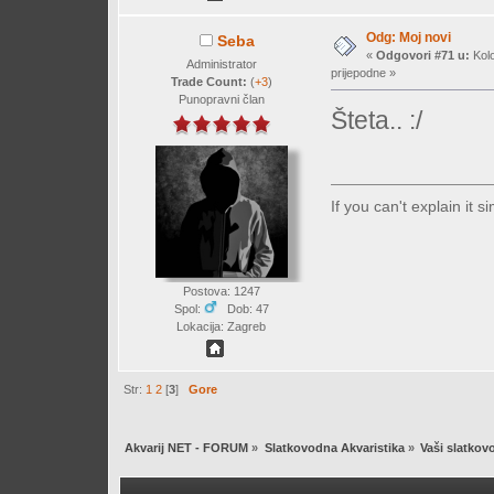
Odg: Moj novi
Seba
«
Odgovori #71 u:
Kolo
Administrator
prijepodne »
Trade Count:
(
+3
)
Punopravni član
Šteta.. :/
If you can't explain it 
Postova: 1247
Spol:
Dob: 47
Lokacija: Zagreb
Str:
1
2
[
3
]
Gore
Akvarij NET - FORUM
»
Slatkovodna Akvaristika
»
Vaši slatkovo