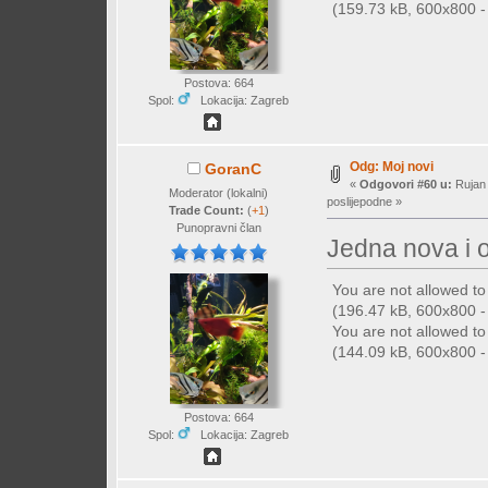
(159.73 kB, 600x800 - 
Postova: 664
Spol:
Lokacija: Zagreb
Odg: Moj novi
GoranC
«
Odgovori #60 u:
Rujan 
Moderator (lokalni)
poslijepodne »
Trade Count:
(
+1
)
Punopravni član
Jedna nova i 
You are not allowed t
(196.47 kB, 600x800 - 
You are not allowed t
(144.09 kB, 600x800 - 
Postova: 664
Spol:
Lokacija: Zagreb