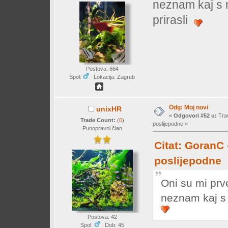
neznam kaj s n
prirasli
Postova: 664
Spol:
Lokacija: Zagreb
Odg: Moj novi
unixHR
«
Odgovori #52 u:
Trav
Trade Count:
(
0
)
poslijepodne »
Punopravni član
Citat: GoranC 
poslijepodne
Oni su mi prve
neznam kaj s 
Postova: 42
Spol:
Dob: 45