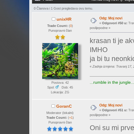
0 Članova i 1 Gost pregledava ovu temu.
Odg: Moj novi
unixHR
«
Odgovori #50 u:
Trav
Trade Count:
(
0
)
poslijepodne »
Punopravni član
krasan ti je ak
IMHO
ja bi tu neonki
«
Zadnja izmjena: Travanj 17,
...rumble in the jungle..
Postova: 42
Spol:
Dob: 45
Lokacija: ZG
Odg: Moj novi
GoranC
«
Odgovori #51 u:
Trav
Moderator (lokalni)
poslijepodne »
Trade Count:
(
+1
)
Punopravni član
Oni su mi prve