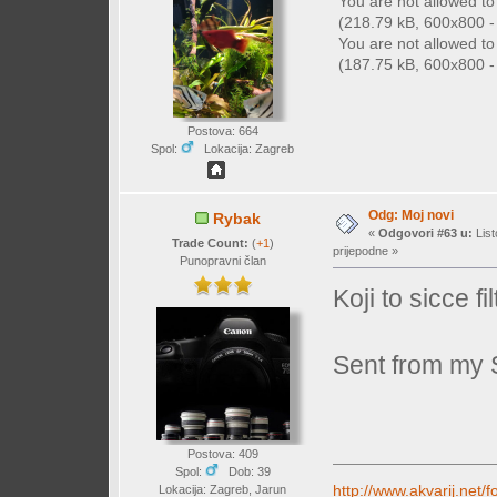
You are not allowed t
(218.79 kB, 600x800 - 
You are not allowed t
(187.75 kB, 600x800 - 
Postova: 664
Spol:
Lokacija: Zagreb
Odg: Moj novi
Rybak
«
Odgovori #63 u:
List
Trade Count:
(
+1
)
prijepodne »
Punopravni član
Koji to sicce f
Sent from my
Postova: 409
Spol:
Dob: 39
http://www.akvarij.net
Lokacija: Zagreb, Jarun