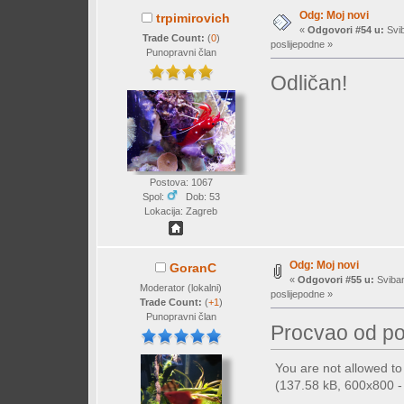
Odg: Moj novi
trpimirovich
«
Odgovori #54 u:
Svib
Trade Count:
(
0
)
poslijepodne »
Punopravni član
Odličan!
Postova: 1067
Spol:
Dob: 53
Lokacija: Zagreb
Odg: Moj novi
GoranC
«
Odgovori #55 u:
Sviban
Moderator (lokalni)
poslijepodne »
Trade Count:
(
+1
)
Punopravni član
Procvao od po
You are not allowed t
(137.58 kB, 600x800 - 