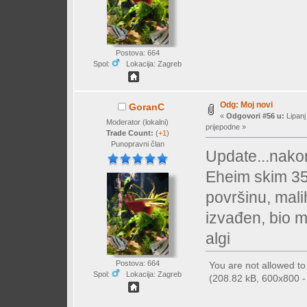
Postova: 664
Spol:
Lokacija: Zagreb
Odg: Moj novi
GoranC
«
Odgovori #56 u:
Lipanj
Moderator (lokalni)
prijepodne »
Trade Count:
(
+1
)
Punopravni član
Update...nako
Eheim skim 350
površinu, mali
izvađen, bio m
algi
Postova: 664
You are not allowed t
Spol:
Lokacija: Zagreb
(208.82 kB, 600x800 - 