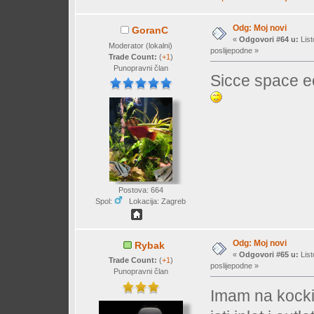
Odg: Moj novi
GoranC
«
Odgovori #64 u:
List
Moderator (lokalni)
poslijepodne »
Trade Count:
(
+1
)
Punopravni član
Sicce space ec
Postova: 664
Spol:
Lokacija: Zagreb
Odg: Moj novi
Rybak
«
Odgovori #65 u:
List
Trade Count:
(
+1
)
poslijepodne »
Punopravni član
Imam na kocki