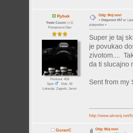
Odg: Moj novi
Rybak
«
Odgovori #57 u:
Lipa
Trade Count:
(
+1
)
prijepodne »
Punopravni član
Super je taj 
je povukao dost
zivotom.... Ta
da ti slucajno 
Postova: 409
Sent from my
Spol:
Dob: 39
Lokacija: Zagreb, Jarun
http://www.akvarij.net
Odg: Moj novi
GoranC