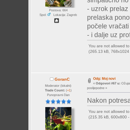
- uzrok prelaz 
Postova: 664
Spol:
Lokacija: Zagreb
prelaska ponov
počele vračati
- i dalje uz pr
You are not allowed t
(265.13 kB, 768x1024 -
Odg: Moj novi
GoranC
«
Odgovori #67 u:
Ožujak
Moderator (lokalni)
poslijepodne »
Trade Count:
(
+1
)
Punopravni član
Nakon potresa
You are not allowed t
(215.35 kB, 600x800 - 