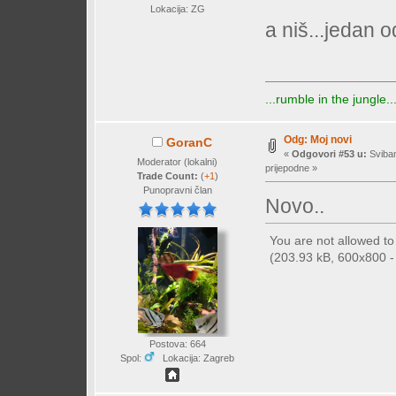
Lokacija: ZG
a niš...jedan 
...rumble in the jungle..
Odg: Moj novi
GoranC
«
Odgovori #53 u:
Sviban
Moderator (lokalni)
prijepodne »
Trade Count:
(
+1
)
Punopravni član
Novo..
You are not allowed t
(203.93 kB, 600x800 - 
Postova: 664
Spol:
Lokacija: Zagreb