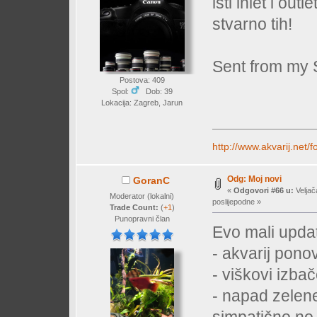
isti inlet i out
stvarno tih!
Sent from my
Postova: 409
Spol:
Dob: 39
Lokacija: Zagreb, Jarun
http://www.akvarij.net
Odg: Moj novi
GoranC
«
Odgovori #66 u:
Veljač
Moderator (lokalni)
poslijepodne »
Trade Count:
(
+1
)
Punopravni član
Evo mali upda
- akvarij pono
- viškovi izbač
- napad zelene
simpatično no 