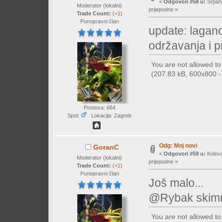
«
Odgovori #58 u:
Srpanj
Moderator (lokalni)
prijepodne »
Trade Count:
(
+1
)
Punopravni član
update: lagan
održavanja i p
You are not allowed t
(207.83 kB, 600x800 - 
Postova: 664
Spol:
Lokacija: Zagreb
Odg: Moj novi
GoranC
«
Odgovori #59 u:
Kolovo
Moderator (lokalni)
prijepodne »
Trade Count:
(
+1
)
Punopravni član
Još malo...
@Rybak skimm
You are not allowed t