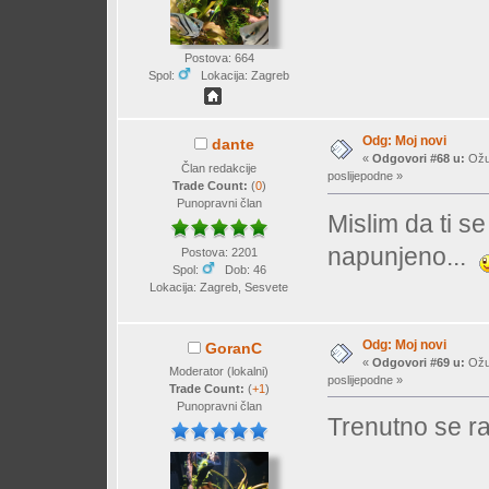
Postova: 664
Spol:
Lokacija: Zagreb
Odg: Moj novi
dante
«
Odgovori #68 u:
Ožuj
Član redakcije
poslijepodne »
Trade Count:
(
0
)
Punopravni član
Mislim da ti se
napunjeno...
Postova: 2201
Spol:
Dob: 46
Lokacija: Zagreb, Sesvete
Odg: Moj novi
GoranC
«
Odgovori #69 u:
Ožuj
Moderator (lokalni)
poslijepodne »
Trade Count:
(
+1
)
Punopravni član
Trenutno se ra