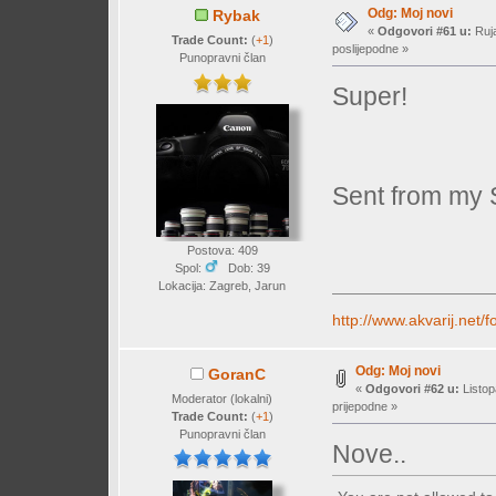
Odg: Moj novi
Rybak
«
Odgovori #61 u:
Ruja
Trade Count:
(
+1
)
poslijepodne »
Punopravni član
Super!
Sent from my
Postova: 409
Spol:
Dob: 39
Lokacija: Zagreb, Jarun
http://www.akvarij.net
Odg: Moj novi
GoranC
«
Odgovori #62 u:
Listop
Moderator (lokalni)
prijepodne »
Trade Count:
(
+1
)
Punopravni član
Nove..