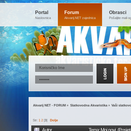
Portal
Forum
Obrasci
Naslovnica
Akvarij.NET zajednica
Pošaljite mali o
Akvarij NET - FORUM
»
Slatkovodna Akvaristika
»
Vaši slatkovo
Str:
1
2
[
3
]
Dolje
Autor
Tema: Moj novi (Posjet