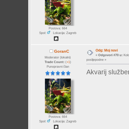
Postova: 664
Spol:
Lokacija: Zagreb
Odg: Moj novi
GoranC
«
Odgovori #70 u:
Kolo
Moderator (lokalni)
poslijepodne »
Trade Count:
(
+1
)
Punopravni član
Akvarij službe
Postova: 664
Spol:
Lokacija: Zagreb