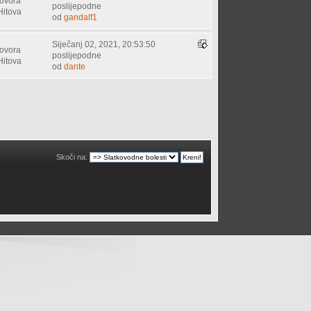
ovora
poslijepodne
Hitova
od
gandalf1
Siječanj 02, 2021, 20:53:50
ovora
poslijepodne
Hitova
od
dante
Skoči na: