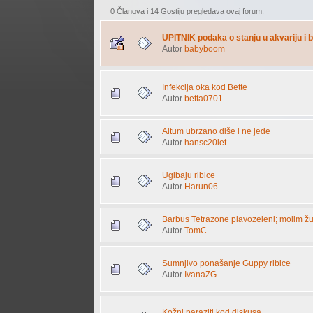
0 Članova i 14 Gostiju pregledava ovaj forum.
UPITNIK podaka o stanju u akvariju i b
Autor
babyboom
Infekcija oka kod Bette
Autor
betta0701
Altum ubrzano diše i ne jede
Autor
hansc20let
Ugibaju ribice
Autor
Harun06
Barbus Tetrazone plavozeleni; molim 
Autor
TomC
Sumnjivo ponašanje Guppy ribice
Autor
IvanaZG
Kožni paraziti kod diskusa