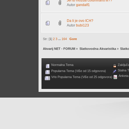
Jel to možda columnaris ili??
Autor
gandalf1
Da li je ovo ICH?
Autor
bubi123
Str: [
1
]
2
3
...
164
Gore
Akvarij NET - FORUM
»
Slatkovodna Akvaristika
»
Slatk
Normalna Tema
Zaključ
Stalna 
Popularna Tema (Više od 15 odgovora)
Anketa
Vrlo Popularna Tema (Više od 25 odgovora)