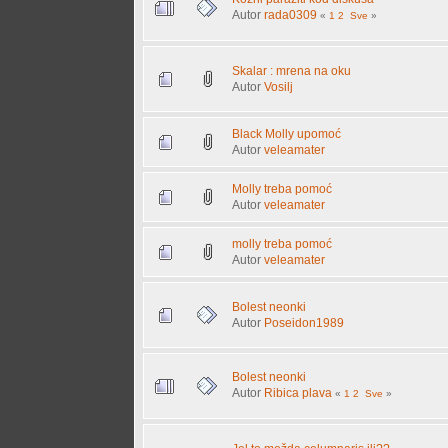
Autor
rada0309
«
1
2
Sve
»
Skalar : mrena na oku
Autor
Vosilj
Black Molly upomoć
Autor
veleamater
Molly treba pomoć
Autor
veleamater
molly treba pomoć
Autor
veleamater
Bolest neonki
Autor
Poseidon1989
Bolest neonki
Autor
Ribica plava
«
1
2
Sve
»