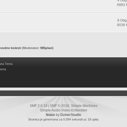
4 Odg
6883 
8 Odg
8038 
ovodne bolesti
(Moderator:
985plavi
)
ana Tema
Tema
SMF 2.0.19
SMF © 2018
Simple Machines
|
,
Simple Audio Video Embedder
Noize
by
DzinerStudio
Stranica je generirana za 0.094 sekundi uz 18 upita.