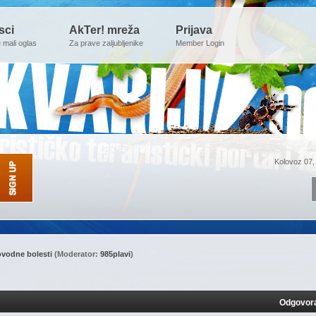
sci
AkTer! mreža
Prijava
e mali oglas
Za prave zaljubljenike
Member Login
Kolovoz 07,
ovodne bolesti
(Moderator:
985plavi
)
Odgovor