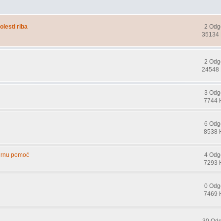
olesti riba
2 Odg
35134 
2 Odg
24548 
3 Odg
7744 
6 Odg
8538 
žurnu pomoć
4 Odg
7293 
0 Odg
7469 
30 Od