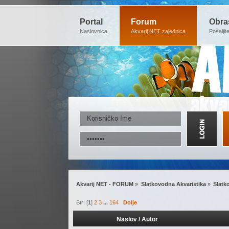
Portal
Forum
Obra
Naslovnica
Akvarij.NET zajednica
Pošaljit
Akvarij NET - FORUM
»
Slatkovodna Akvaristika
»
Slatk
Str: [
1
]
2
3
...
164
Dolje
Naslov
/
Autor