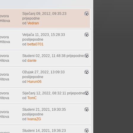
Siječanj 09, 2012, 09:35:23
ovora
prijepodne
Hitova
od
Vedran
Veljača 11, 2023, 15:28:33
ovora
poslijepodne
Hitova
od
betta0701
ovora
Studeni 02, 2022, 11:48:38 prijepodne
Hitova
od
dante
Ožujak 27, 2022, 13:09:33
ovora
poslijepodne
Hitova
od
Harun06
ovora
Siječanj 12, 2022, 08:32:11 prijepodne
Hitova
od
TomC
Studeni 21, 2021, 19:30:35
ovora
poslijepodne
Hitova
od
IvanaZG
Studeni 14, 2021, 19:36:23
govora