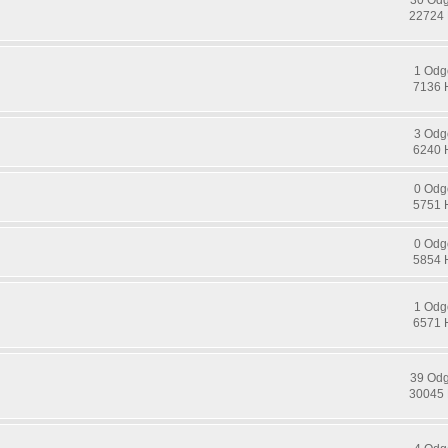
22724 
1 Odg
7136 
3 Odg
6240 
0 Odg
5751 
0 Odg
5854 
1 Odg
6571 
39 Od
30045 