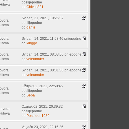
poslijepodne
Hitova
od
Chivas321
Svibanj 31, 2021, 19:25:32
ovora
poslijepodne
Hitova
od
dante
ovora
Svibanj 14, 2021, 11:58:46 prijepodne
Hitova
od
kinggo
ovora
Svibanj 14, 2021, 08:03:06 prijepodne
Hitova
od
veleamater
ovora
Svibanj 14, 2021, 08:01:58 prijepodne
Hitova
od
veleamater
Ožujak 02, 2021, 22:50:46
ovora
poslijepodne
Hitova
od
Seba
Ožujak 02, 2021, 20:39:32
govora
poslijepodne
Hitova
od
Poseidon1989
Veljača 23, 2021, 22:16:26