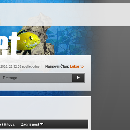
Najnoviji Član:
Lukarito
 2026, 21:32:03 poslijepodne
a
/
Hitova
Zadnji post