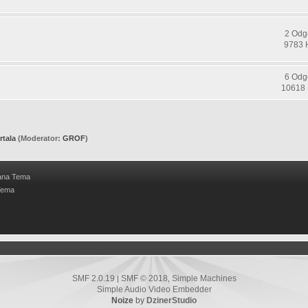
2 Odg
9783 
6 Odg
10618 
rtala
(Moderator:
GROF
)
ana Tema
Tema
SMF 2.0.19
SMF © 2018
Simple Machines
|
,
Simple Audio Video Embedder
Noize
by
DzinerStudio