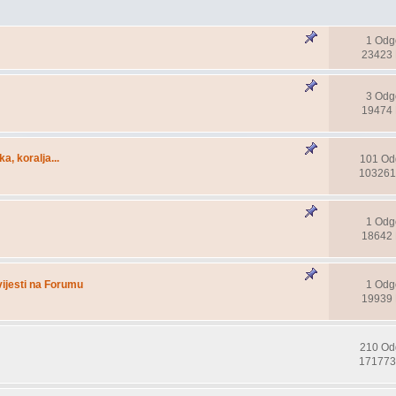
1 Odg
23423 
3 Odg
19474 
ka, koralja...
101 Od
103261
1 Odg
18642 
vijesti na Forumu
1 Odg
19939 
210 Od
171773