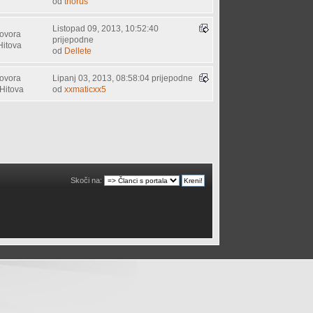
od
thorus
Listopad 09, 2013, 10:52:40
ovora
prijepodne
Hitova
od
Dellete
ovora
Lipanj 03, 2013, 08:58:04 prijepodne
Hitova
od
xxmaticxx5
Skoči na: