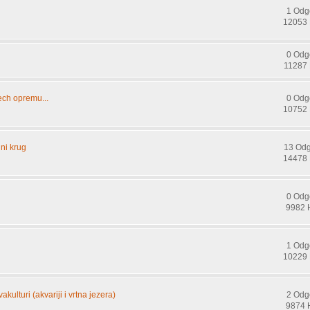
1 Odg
12053 
0 Odg
11287 
ech opremu...
0 Odg
10752 
ni krug
13 Od
14478 
0 Odg
9982 
1 Odg
10229 
kulturi (akvariji i vrtna jezera)
2 Odg
9874 