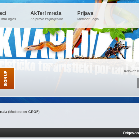
sci
AkTer! mreža
Prijava
e mali oglas
Za prave zaljubljenike
Member Login
Kolovoz 0
rtala
(Moderator:
GROF
)
Odgovor