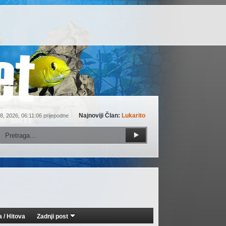
Najnoviji Član:
Lukarito
8, 2026, 06:11:06 prijepodne
a
/
Hitova
Zadnji post