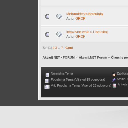
Melanoides tuberculata
Autor
GROF
Invazivne vrste u Hrvatskoj
Autor
GROF
Str: [
1
]
2
3
...
7
Gore
Akvarij NET - FORUM
»
Akvarij.NET Forum
»
Članci s po
Normalna Tema
Zaključ
Stalna 
Popularna Tema (Više od 15 odgovora)
Anketa
Vrlo Popularna Tema (Više od 25 odgovora)