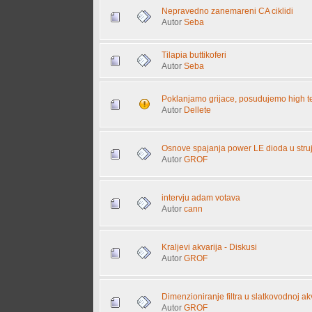
Nepravedno zanemareni CA ciklidi
Autor
Seba
Tilapia buttikoferi
Autor
Seba
Poklanjamo grijace, posudujemo high t
Autor
Dellete
Osnove spajanja power LE dioda u struj
Autor
GROF
intervju adam votava
Autor
cann
Kraljevi akvarija - Diskusi
Autor
GROF
Dimenzioniranje filtra u slatkovodnoj akva
Autor
GROF