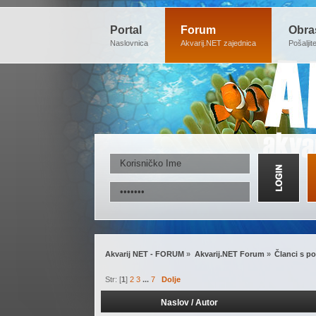
Portal
Forum
Obra
Naslovnica
Akvarij.NET zajednica
Pošaljit
Akvarij NET - FORUM
»
Akvarij.NET Forum
»
Članci s po
Str: [
1
]
2
3
...
7
Dolje
Naslov
/
Autor