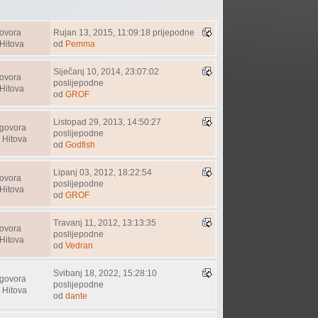
ovora
Rujan 13, 2015, 11:09:18 prijepodne
Hitova
od
Pemma
Siječanj 10, 2014, 23:07:02
ovora
poslijepodne
Hitova
od
GROF
Listopad 29, 2013, 14:50:27
govora
poslijepodne
 Hitova
od
Godfish
Lipanj 03, 2012, 18:22:54
ovora
poslijepodne
Hitova
od
GROF
Travanj 11, 2012, 13:13:35
ovora
poslijepodne
Hitova
od
Vedran
Svibanj 18, 2022, 15:28:10
govora
poslijepodne
 Hitova
od
dante