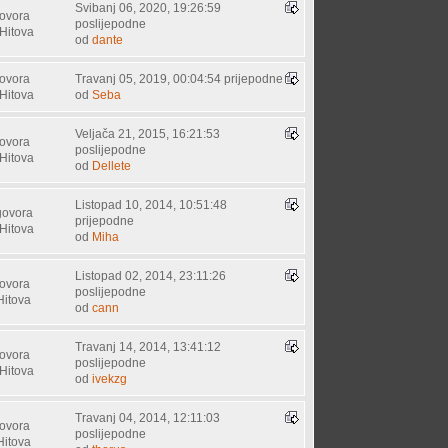
Svibanj 06, 2020, 19:26:59
ovora
poslijepodne
Hitova
od
dante
ovora
Travanj 05, 2019, 00:04:54 prijepodne
Hitova
od
Seba
Veljača 21, 2015, 16:21:53
ovora
poslijepodne
Hitova
od
Dellete
Listopad 10, 2014, 10:51:48
govora
prijepodne
Hitova
od
Miha
Listopad 02, 2014, 23:11:26
ovora
poslijepodne
Hitova
od
cann
Travanj 14, 2014, 13:41:12
ovora
poslijepodne
Hitova
od
ivekzg
Travanj 04, 2014, 12:11:03
ovora
poslijepodne
Hitova