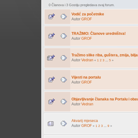
0 Članova i 3 Gostiju pregledava ovaj forum.
Vodić za početnike
Autor
GROF
TRAŽIMO: Članove uredništva!
Autor
GROF
Tražimo slike riba, guštera, zmija, bilja
Autor
Vedran
«
1
2
3
...
5
»
Vijesti na portalu
Autor
GROF
Objavljivanje članaka na Portalu i oba
Autor
Vedran
Akvarij mjeseca
Autor
GROF
«
1
2
3
...
9
»