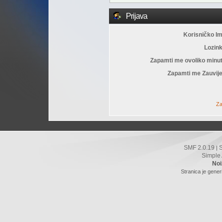
Prijava
Korisničko I
Lozin
Zapamti me ovoliko minu
Zapamti me Zauvije
Za
SMF 2.0.19
|
Simple
Noi
Stranica je gener