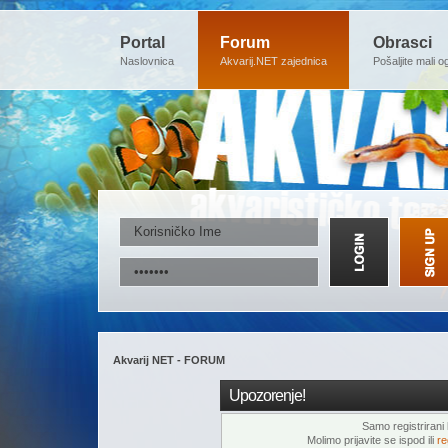
Portal
Forum
Obrasci
Naslovnica
Akvarij.NET zajednica
Pošaljite mali o
Akvarij NET - FORUM
Upozorenje!
Samo registrirani k
Molimo prijavite se ispod ili
re