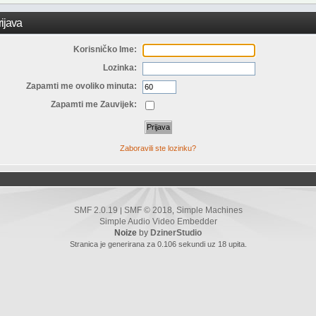
ijava
Korisničko Ime:
Lozinka:
Zapamti me ovoliko minuta:
Zapamti me Zauvijek:
Zaboravili ste lozinku?
SMF 2.0.19
SMF © 2018
Simple Machines
|
,
Simple Audio Video Embedder
Noize
by
DzinerStudio
Stranica je generirana za 0.106 sekundi uz 18 upita.