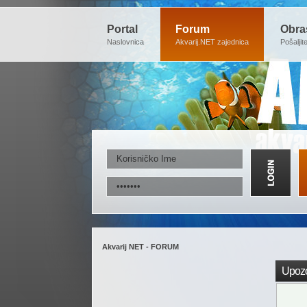
Portal
Forum
Obra
Naslovnica
Akvarij.NET zajednica
Pošaljit
Akvarij NET - FORUM
Upozo