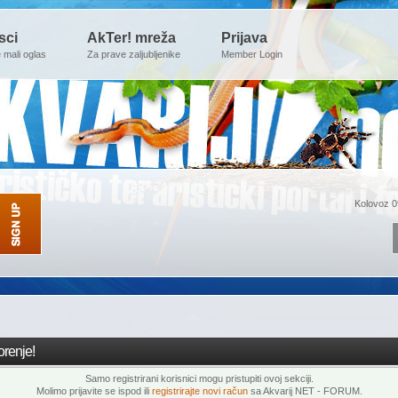
sci
AkTer! mreža
Prijava
e mali oglas
Za prave zaljubljenike
Member Login
Kolovoz 0
renje!
Samo registrirani korisnici mogu pristupiti ovoj sekciji.
Molimo prijavite se ispod ili
registrirajte novi račun
sa Akvarij NET - FORUM.