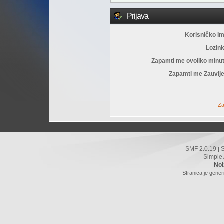
Prijava
Korisničko I
Lozin
Zapamti me ovoliko minu
Zapamti me Zauvije
Za
SMF 2.0.19
|
Simple
Noi
Stranica je gener