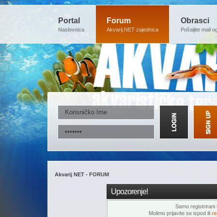
Portal
Forum
Obrasci
Naslovnica
Akvarij.NET zajednica
Pošaljite mali o
Akvarij NET - FORUM
Upozorenje!
Samo registrirani k
Molimo prijavite se ispod ili
re