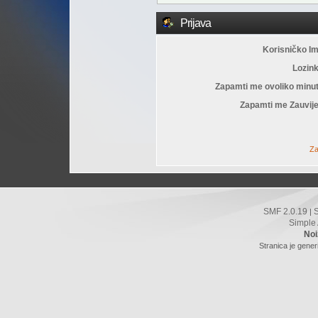
Prijava
Korisničko I
Lozin
Zapamti me ovoliko minu
Zapamti me Zauvije
Za
SMF 2.0.19
|
Simple
Noi
Stranica je gener