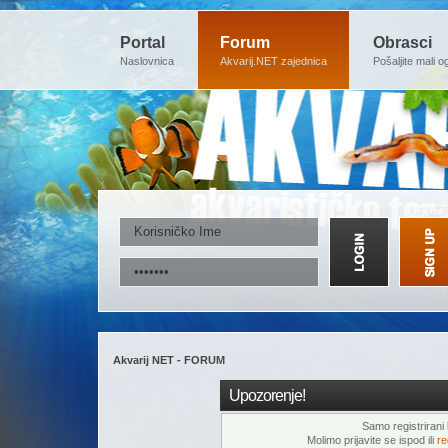
Portal
Forum
Obrasci
Naslovnica
Akvarij.NET zajednica
Pošaljite mali o
Akvarij NET - FORUM
Upozorenje!
Samo registrirani k
Molimo prijavite se ispod ili
re