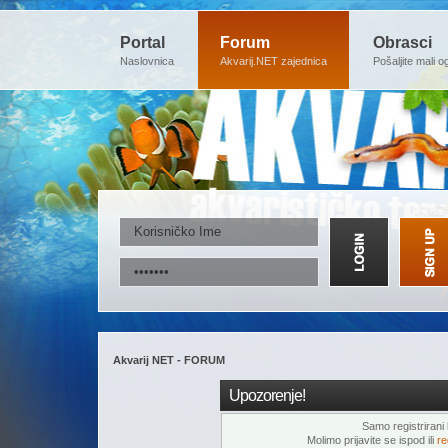
Portal
Forum
Obrasci
Naslovnica
Akvarij.NET zajednica
Pošaljite mali o
Akvarij NET - FORUM
Upozorenje!
Samo registrirani k
Molimo prijavite se ispod ili
re