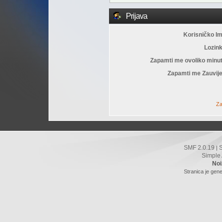
Prijava
Korisničko I
Lozin
Zapamti me ovoliko minu
Zapamti me Zauvije
Za
SMF 2.0.19
|
Simple
Noi
Stranica je gene