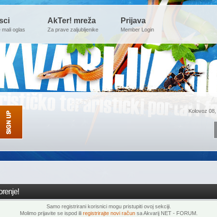
sci
AkTer! mreža
Prijava
e mali oglas
Za prave zaljubljenike
Member Login
Kolovoz 08,
renje!
Samo registrirani korisnici mogu pristupiti ovoj sekciji.
Molimo prijavite se ispod ili
registrirajte novi račun
sa Akvarij NET - FORUM.