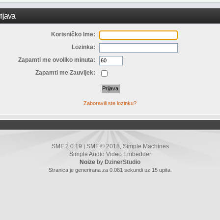
ijava
Korisničko Ime:
Lozinka:
Zapamti me ovoliko minuta:
Zapamti me Zauvijek:
Zaboravili ste lozinku?
SMF 2.0.19
SMF © 2018
Simple Machines
|
,
Simple Audio Video Embedder
Noize
by
DzinerStudio
Stranica je generirana za 0.081 sekundi uz 15 upita.