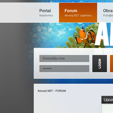
Portal
Forum
Obra
Naslovnica
Akvarij.NET zajednica
Pošaljit
Akvarij NET - FORUM
Upozo