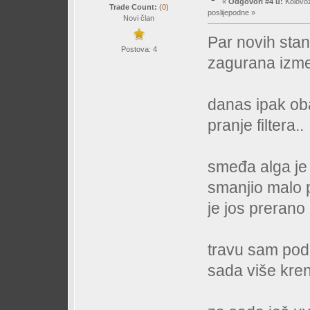
«
Odgovori #4 u:
Kolovoz
Trade Count:
(
0
)
poslijepodne »
Novi član
Par novih sta
Postova: 4
zagurana izme
danas ipak ob
pranje filtera..
smeđa alga je 
smanjio malo p
je jos prerano 
travu sam pod
sada više kren