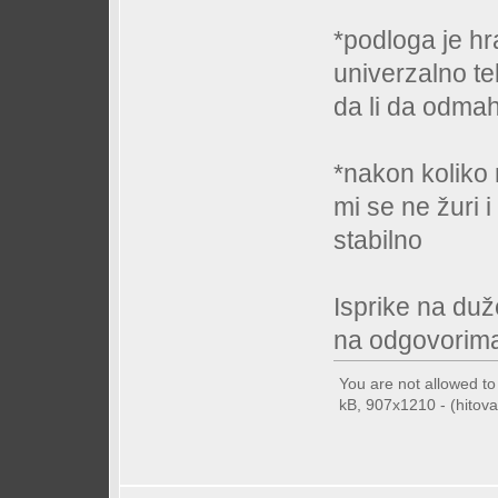
*podloga je hra
univerzalno te
da li da odmah
*nakon koliko
mi se ne žuri 
stabilno
Isprike na duž
na odgovorim
You are not allowed t
kB, 907x1210 - (hitova: