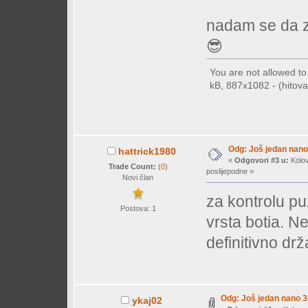
nadam se da za
😎
You are not allowed t
kB, 887x1082 - (hitova:
Odg: Još jedan nano 
hattrick1980
«
Odgovori #3 u:
Kolov
Trade Count:
(
0
)
poslijepodne »
Novi član
za kontrolu pu
Postova: 1
vrsta botia. Neć
definitivno dr
Odg: Još jedan nano 30
ykaj02