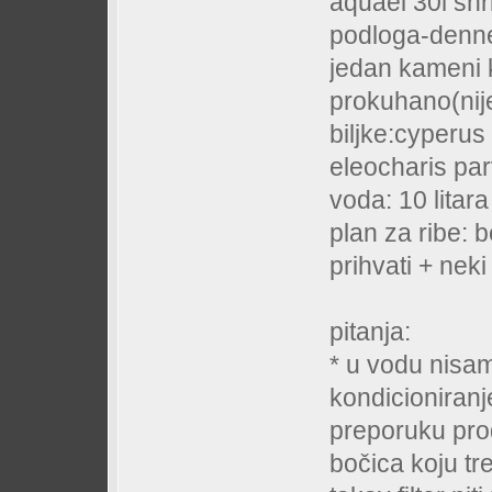
aquael 30l shri
podloga-denner
jedan kameni 
prokuhano(nije
biljke:cyperus
eleocharis par
voda: 10 litara
plan za ribe: b
prihvati + neki
pitanja:
* u vodu nisa
kondicioniranje
preporuku pro
bočica koju treb