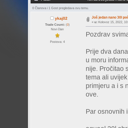
0 Članova i 1 Gost pregledava ovu temu.
Još jedan nano 30l poč
ykaj02
«
u:
Kolovoz 15, 2022, 10:
Trade Count:
(
0
)
Novi član
Pozdrav svima
Postova: 4
Prije dva dana
u moru informa
nije. Pročitao 
tema ali uvijek
primjeru a i s
ove.
Par osnovnih i