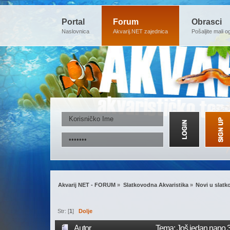
Portal
Forum
Obrasci
Naslovnica
Akvarij.NET zajednica
Pošaljite mali o
Akvarij NET - FORUM
»
Slatkovodna Akvaristika
»
Novi u slatk
Str: [
1
]
Dolje
Autor
Tema: Još jedan nano 3