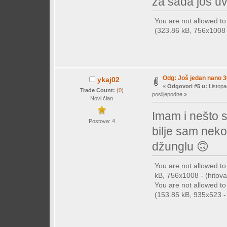
za sada još uvi
You are not allowed t
(323.86 kB, 756x1008 -
Odg: Još jedan nano 30
ykaj02
«
Odgovori #5 u:
Listopa
Trade Count:
(
0
)
poslijepodne »
Novi član
Imam i nešto s
Postova: 4
bilje sam neko
džunglu 🙃
You are not allowed t
kB, 756x1008 - (hitova:
You are not allowed t
(153.85 kB, 935x523 - 