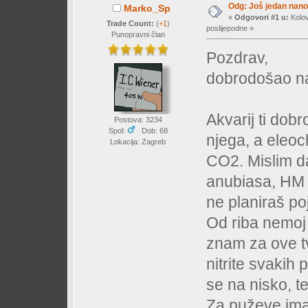
Odg: Još jedan nano 
Marko_Sp
«
Odgovori #1 u:
Kolov
Trade Count:
(
+1
)
poslijepodne »
Punopravni član
Pozdrav,
dobrodošao na
Akvarij ti dobr
Postova: 3234
Spol:
Dob: 68
njega, a eleoch
Lokacija: Zagreb
CO2. Mislim da 
anubiasa, HM i
ne planiraš po
Od riba nemoj
znam za ove tvo
nitrite svakih 
se na nisko, t
Za puževe imaš