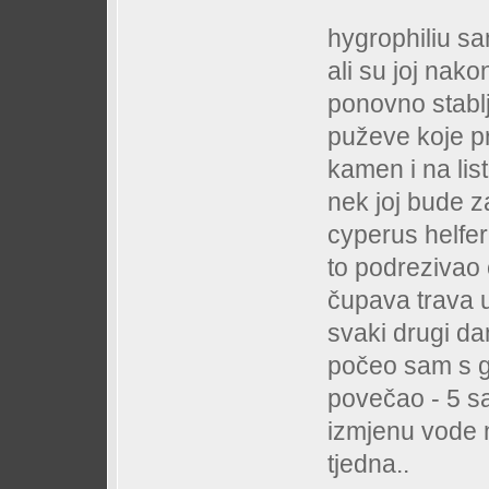
hygrophiliu sa
ali su joj nako
ponovno stablj
puževe koje pr
kamen i na lis
nek joj bude 
cyperus helfer
to podrezivao 
čupava trava 
svaki drugi da
počeo sam s gn
povečao - 5 sa
izmjenu vode n
tjedna..