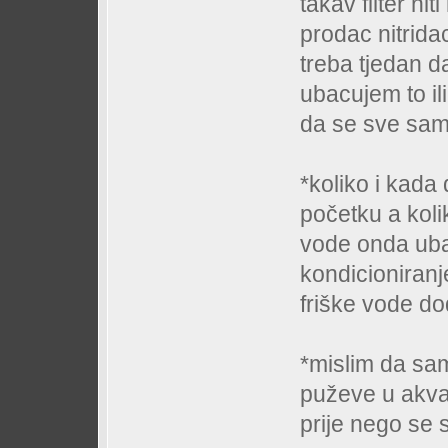
takav filter n
prodac nitrida
treba tjedan da
ubacujem to il
da se sve sam
*koliko i kada
početku a koli
vode onda uba
kondicioniranje
friške vode d
*mislim da sa
puževe u akva
prije nego se 