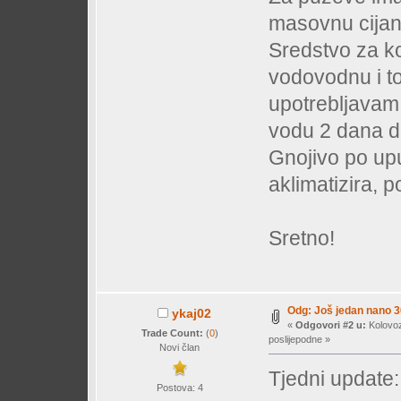
masovnu cijano
Sredstvo za k
vodovodnu i to
upotrebljavam 
vodu 2 dana da
Gnojivo po upu
aklimatizira, p
Sretno!
Odg: Još jedan nano 30
ykaj02
«
Odgovori #2 u:
Kolovoz
Trade Count:
(
0
)
poslijepodne »
Novi član
Tjedni update:
Postova: 4