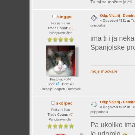
Tu mi se možete javiti
Odg: Vivarij - Dendr
kinggo
«
Odgovori #231 u:
Tra
Počasni član
prijepodne »
Trade Count:
(
0
)
Punopravni član
ima ti i ja ne
Spanjolske pro
moje mocvare
Postova: 4046
Spol:
Dob: 49
Lokacija: Zagreb, Dumovec
Odg: Vivarij - Dendr
skorpac
«
Odgovori #232 u:
Tra
Počasni član
prijepodne »
Trade Count:
(
0
)
Punopravni član
Pa ukoliko imaš
je udomio
..