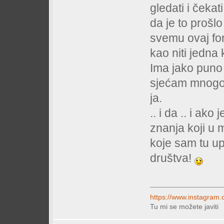
gledati i čeka
da je to prošl
svemu ovaj for
kao niti jedna 
Ima jako puno i
sjećam mnogo l
ja.
.. i da .. i ako
znanja koji u 
koje sam tu up
društva!
https://www.instagram.
Tu mi se možete javiti