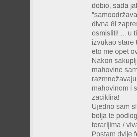
dobio, sada j
"samoodržavaju
divna 8l zapre
osmisliti! ... 
izvukao stare te
eto me opet o
Nakon sakuplja
mahovine sam 
razmnožavaju 
mahovinom i st
zaciklira!
Ujedno sam slož
bolja te podloge
terarijima / viv
Postam dvije f