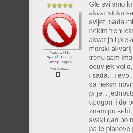
Gle svi smo k
akvaristuku sa
svijet. Sada m
nekim trenuci
akvarija i pre
morski akvarij 
Postova: 6851
trenu sam imao
Spol:
Dob: 51
Lokacija: Zagreb
oduvijek volio,
Mean bastard
i sada... i evo
sa nekim novi
prije... jedno
upogoni i da b
znam po sebi, 
svaki dan po ne
pa te planove p