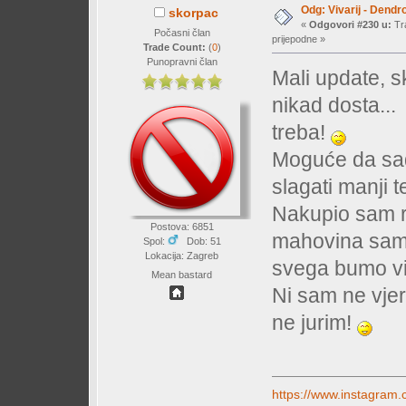
Odg: Vivarij - Dendr
skorpac
«
Odgovori #230 u:
Tra
Počasni član
prijepodne »
Trade Count:
(
0
)
Punopravni član
Mali update, sk
nikad dosta..
treba!
Moguće da sa
slagati manji t
Nakupio sam ra
Postova: 6851
mahovina sam 
Spol:
Dob: 51
Lokacija: Zagreb
svega bumo vi
Mean bastard
Ni sam ne vje
ne jurim!
https://www.instagram.