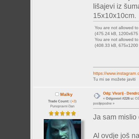
lišajevi iz šum
15x10x10cm.
You are not allowed t
(475.24 kB, 1200x675 -
You are not allowed t
(408.33 kB, 675x1200 -
https://www.instagram.
Tu mi se možete javiti
Odg: Vivarij - Dendr
Malky
«
Odgovori #226 u:
Ožu
Trade Count:
(
+3
)
poslijepodne »
Punopravni član
Ja sam mislio 
Al ovdje još n