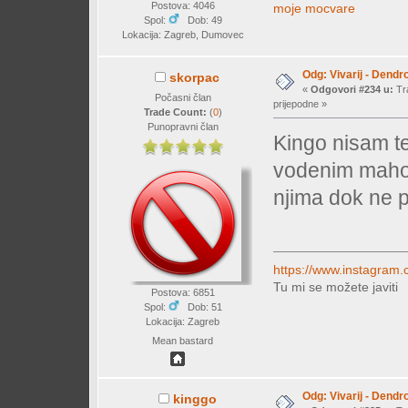
Postova: 4046
moje mocvare
Spol:
Dob: 49
Lokacija: Zagreb, Dumovec
Odg: Vivarij - Dendr
skorpac
«
Odgovori #234 u:
Tra
Počasni član
prijepodne »
Trade Count:
(
0
)
Punopravni član
Kingo nisam t
vodenim maho
njima dok ne 
https://www.instagram.
Tu mi se možete javiti
Postova: 6851
Spol:
Dob: 51
Lokacija: Zagreb
Mean bastard
Odg: Vivarij - Dendr
kinggo