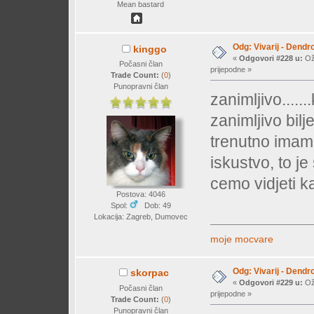
Mean bastard
Odg: Vivarij - Dendr
kinggo
«
Odgovori #228 u:
Ožu
Počasni član
prijepodne »
Trade Count:
(
0
)
Punopravni član
zanimljivo.....
zanimljivo bil
trenutno imam
iskustvo, to j
cemo vidjeti ka
Postova: 4046
Spol:
Dob: 49
Lokacija: Zagreb, Dumovec
moje mocvare
Odg: Vivarij - Dendr
skorpac
«
Odgovori #229 u:
Ožu
Počasni član
prijepodne »
Trade Count:
(
0
)
Punopravni član