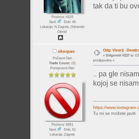
tak da ti bu o
Postova: 4103
Spol:
Dob: 46
Lokacija: N.Zagreb, Odranski
Obrež
Odg: Vivarij - Dendr
skorpac
«
Odgovori #227 u:
Ožu
Počasni član
poslijepodne »
Trade Count:
(
0
)
Punopravni član
.. pa gle nisa
kojoj se nisam
https://www.instagram.
Tu mi se možete javiti
Postova: 6851
Spol:
Dob: 51
Lokacija: Zagreb