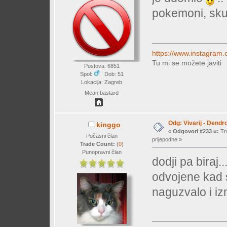
pokemoni, sku
https://www.instagram.
Tu mi se možete javiti
Postova: 6851
Spol:
Dob: 51
Lokacija: Zagreb
Mean bastard
Odg: Vivarij - Dendr
kinggo
«
Odgovori #233 u:
Tra
Počasni član
prijepodne »
Trade Count:
(
0
)
Punopravni član
dodji pa biraj.
odvojene kad s
naguzvalo i iz