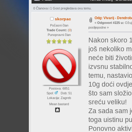
0 Članova i 1 Gost pregledava ovu temu.
Odg: Vivarij - Dendrob
skorpac
«
Odgovori #225 u:
Ožuja
Počasni član
poslijepodne »
Trade Count:
(
0
)
Punopravni član
Nakon skoro 1
još nekoliko ma
neće biti život
izvsnu stabiln
temu, nastavio
10g doći ovdje 
Postova: 6851
što sam složio
Spol:
Dob: 51
Lokacija: Zagreb
sreću veliku!
Mean bastard
Za sada sam jo
toga uistinu p
Ponovno aktiv