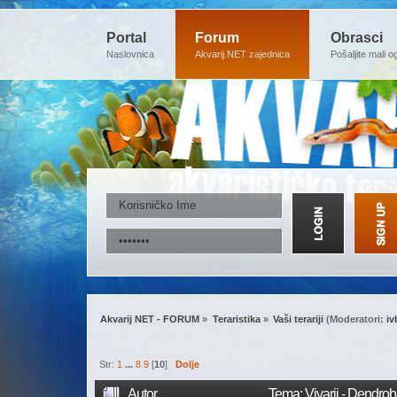
Portal
Forum
Obrasci
Naslovnica
Akvarij.NET zajednica
Pošaljite mali o
Akvarij NET - FORUM
»
Teraristika
»
Vaši terariji
(Moderatori:
iv
Str:
1
...
8
9
[
10
]
Dolje
Autor
Tema: Vivarij - Dendro