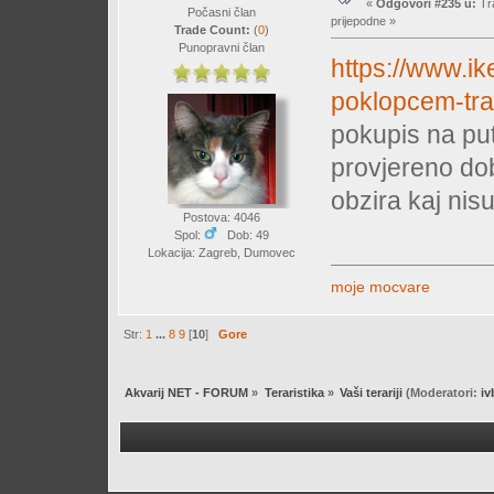
«
Odgovori #235 u:
Tra
Počasni član
prijepodne »
Trade Count:
(
0
)
Punopravni član
https://www.ik
poklopcem-tr
pokupis na put
provjereno do
obzira kaj nis
Postova: 4046
Spol:
Dob: 49
Lokacija: Zagreb, Dumovec
moje mocvare
Str:
1
...
8
9
[
10
]
Gore
Akvarij NET - FORUM
»
Teraristika
»
Vaši terariji
(Moderatori:
iv