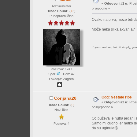
«
Odgovori #1 u:
Prosi
Administrator
prijepodne »
Trade Count:
(
+3
)
Punopravni član
Ovako na prvu, može biti da 
Može neka slika akvarija?
If you can't explain it simply, y
Postova: 1247
Spol:
Dob: 47
Lokacija: Zagreb
Odg: Nestale ribe
Corijana20
«
Odgovori #2 u:
Prosi
Trade Count:
(
0
)
poslijepodne »
Novi član
Od puževa je nutra jedan ja
Samo mi cudno jer netko dom
Postova: 4
da su uginule🤔