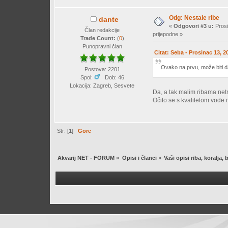
Odg: Nestale ribe
dante
«
Odgovori #3 u:
Prosi
Član redakcije
prijepodne »
Trade Count:
(
0
)
Punopravni član
Citat: Seba - Prosinac 13, 2
Ovako na prvu, može biti da 
Postova: 2201
Spol:
Dob: 46
Lokacija: Zagreb, Sesvete
Da, a tak malim ribama net
Očito se s kvalitetom vode 
Str: [
1
]
Gore
Akvarij NET - FORUM
»
Opisi i članci
»
Vaši opisi riba, koralja, 