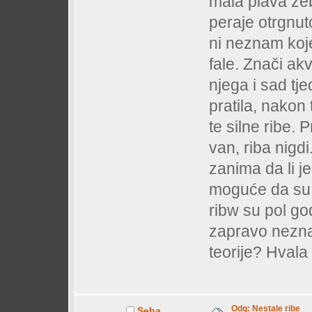
mala plava zeb
peraje otrgnuto
ni neznam koje 
fale. Znači akv
njega i sad t
pratila, nakon
te silne ribe.
van, riba nigdi
zanima da li je
moguće da su 
ribw su pol go
zapravo nezna
teorije? Hvala
Odg: Nestale ribe
Seba