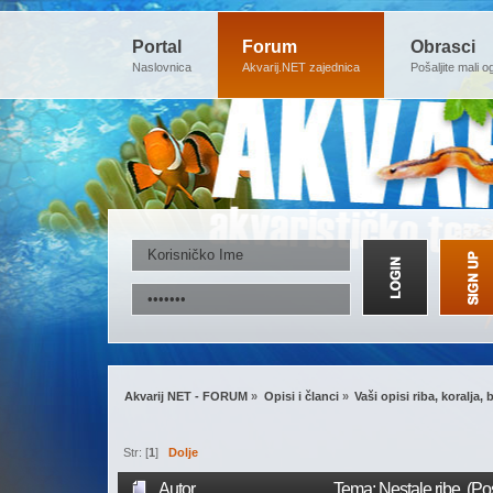
Portal
Forum
Obrasci
Naslovnica
Akvarij.NET zajednica
Pošaljite mali o
Akvarij NET - FORUM
»
Opisi i članci
»
Vaši opisi riba, koralja, 
Str: [
1
]
Dolje
Autor
Tema: Nestale ribe (Po