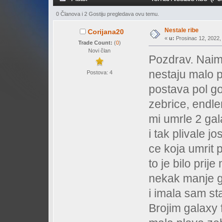
0 Članova i 2 Gostiju pregledava ovu temu.
Nestale ribe
Corijana20
«
u:
Prosinac 12, 2022, 
Trade Count:
(
0
)
Novi član
Pozdrav. Naim
nestaju malo p
Postova: 4
postava pol go
zebrice, endler
mi umrle 2 gal
i tak plivale j
ce koja umrit 
to je bilo prij
nekak manje g
i imala sam sta
Brojim galaxy 