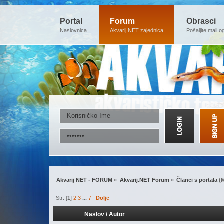
Portal
Forum
Obrasci
Naslovnica
Akvarij.NET zajednica
Pošaljite mali o
Akvarij NET - FORUM
»
Akvarij.NET Forum
»
Članci s portala
(M
Str: [
1
]
2
3
...
7
Dolje
Naslov
/
Autor