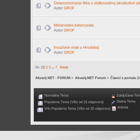
Dimenzioniranje filtra u slatkovodnoj akvakulturi (akv
Autor
GROF
Melanoides tuberculata
Autor
GROF
Invazivne vrste u Hrvatskoj
Autor
GROF
Str: [
1
]
2
3
...
7
Gore
Akvarij NET - FORUM
»
Akvarij.NET Forum
»
Članci s portala
(M
Normalna Tema
Zaključana Te
Stalna Tema
Popularna Tema (Više od 15 odgovora)
Anketa
Vrlo Popularna Tema (Više od 25 odgovora)