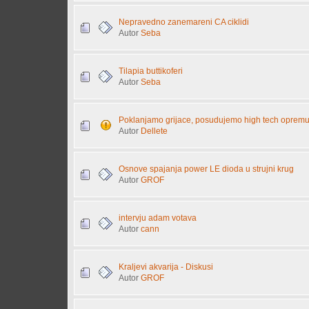
Nepravedno zanemareni CA ciklidi
Autor
Seba
Tilapia buttikoferi
Autor
Seba
Poklanjamo grijace, posudujemo high tech opremu.
Autor
Dellete
Osnove spajanja power LE dioda u strujni krug
Autor
GROF
intervju adam votava
Autor
cann
Kraljevi akvarija - Diskusi
Autor
GROF