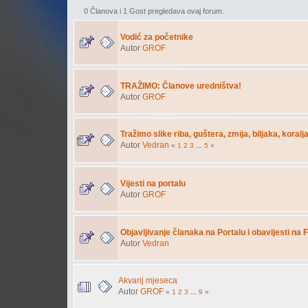
0 Članova i 1 Gost pregledava ovaj forum.
Vodić za početnike
Autor
GROF
TRAŽIMO: Članove uredništva!
Autor
GROF
Tražimo slike riba, guštera, zmija, biljaka, koralja.
Autor
Vedran
«
1
2
3
...
5
»
Vijesti na portalu
Autor
GROF
Objavljivanje članaka na Portalu i obavijesti na
Autor
Vedran
Akvarij mjeseca
Autor
GROF
«
1
2
3
...
9
»