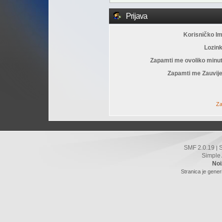
Prijava
Korisničko I
Lozin
Zapamti me ovoliko minu
Zapamti me Zauvije
Za
SMF 2.0.19
|
Simple
Noi
Stranica je gener