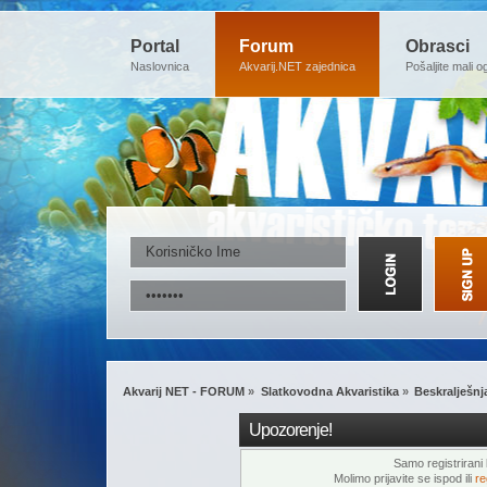
Portal
Forum
Obrasci
Naslovnica
Akvarij.NET zajednica
Pošaljite mali o
Akvarij NET - FORUM
»
Slatkovodna Akvaristika
»
Beskralješnj
Upozorenje!
Samo registrirani k
Molimo prijavite se ispod ili
re