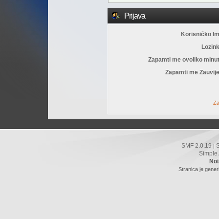
Prijava
Korisničko I
Lozin
Zapamti me ovoliko minu
Zapamti me Zauvije
Za
SMF 2.0.19
|
Simple
Noi
Stranica je gener