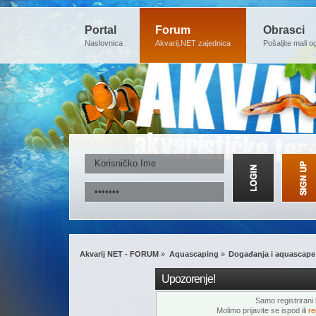
Portal
Forum
Obrasci
Naslovnica
Akvarij.NET zajednica
Pošaljite mali o
Akvarij NET - FORUM
»
Aquascaping
»
Događanja i aquascape
Upozorenje!
Samo registrirani k
Molimo prijavite se ispod ili
re